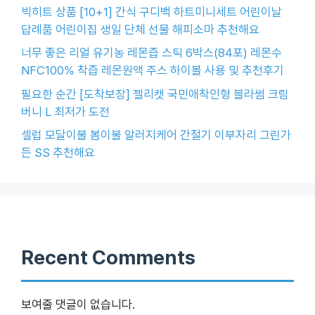
빅히트 상품 [10+1] 간식 구디백 하트미니세트 어린이날
답례품 어린이집 생일 단체 선물 해피소마 추천해요
너무 좋은 리얼 유기농 레몬즙 스틱 6박스(84포) 레몬수
NFC100% 착즙 레몬원액 주스 하이볼 사용 및 추천후기
필요한 순간 [도착보장] 젤리캣 국민애착인형 블라썸 크림
버니 L 최저가 도전
셀럽 모달이불 봄이불 알러지케어 간절기 이부자리 그린가
든 SS 추천해요
Recent Comments
보여줄 댓글이 없습니다.