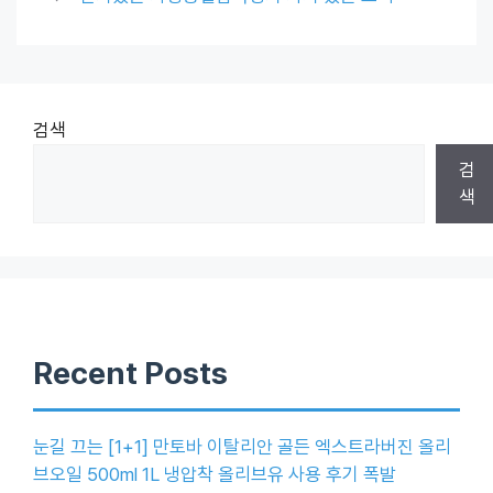
검색
검
색
Recent Posts
눈길 끄는 [1+1] 만토바 이탈리안 골든 엑스트라버진 올리
브오일 500ml 1L 냉압착 올리브유 사용 후기 폭발