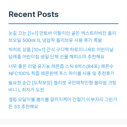
Recent Posts
눈길 끄는 [1+1] 만토바 이탈리안 골든 엑스트라버진 올리
브오일 500ml 1L 냉압착 올리브유 사용 후기 폭발
빅히트 상품 [10+1] 간식 구디백 하트미니세트 어린이날
답례품 어린이집 생일 단체 선물 해피소마 추천해요
너무 좋은 리얼 유기농 레몬즙 스틱 6박스(84포) 레몬수
NFC100% 착즙 레몬원액 주스 하이볼 사용 및 추천후기
필요한 순간 [도착보장] 젤리캣 국민애착인형 블라썸 크림
버니 L 최저가 도전
셀럽 모달이불 봄이불 알러지케어 간절기 이부자리 그린가
든 SS 추천해요