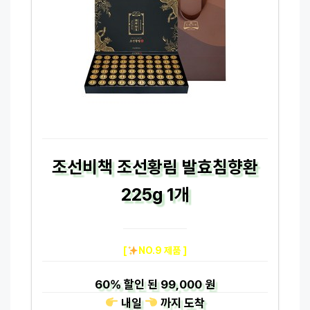
조선비책 조선황림 발효침향환
225g 1개
[
NO.9 제품 ]
60%
할인 된
99,000 원
내일
까지
도착