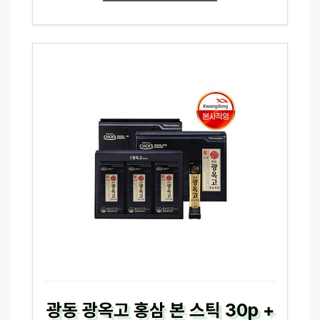
광동 광옥고 홍삼 본 스틱 30p +