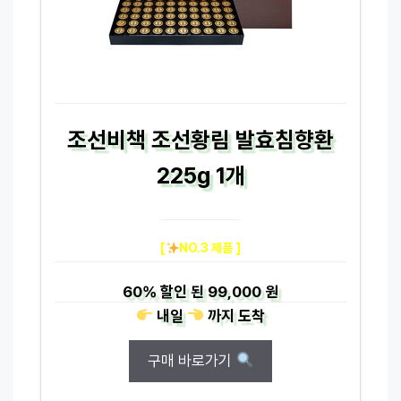
조선비책 조선황림 발효침향환
225g 1개
[
NO.3 제품 ]
60%
할인 된
99,000 원
내일
까지
도착
구매 바로가기