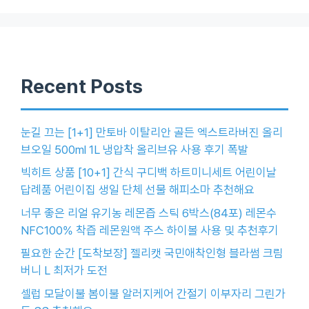
Recent Posts
눈길 끄는 [1+1] 만토바 이탈리안 골든 엑스트라버진 올리
브오일 500ml 1L 냉압착 올리브유 사용 후기 폭발
빅히트 상품 [10+1] 간식 구디백 하트미니세트 어린이날
답례품 어린이집 생일 단체 선물 해피소마 추천해요
너무 좋은 리얼 유기농 레몬즙 스틱 6박스(84포) 레몬수
NFC100% 착즙 레몬원액 주스 하이볼 사용 및 추천후기
필요한 순간 [도착보장] 젤리캣 국민애착인형 블라썸 크림
버니 L 최저가 도전
셀럽 모달이불 봄이불 알러지케어 간절기 이부자리 그린가