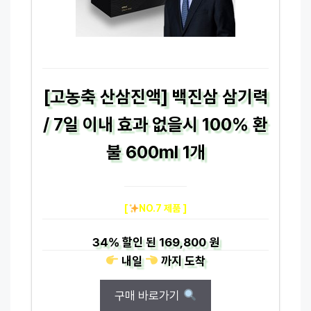
[고농축 산삼진액] 백진삼 삼기력
/ 7일 이내 효과 없을시 100% 환
불 600ml 1개
[
NO.7 제품 ]
34%
할인 된
169,800 원
내일
까지
도착
구매 바로가기