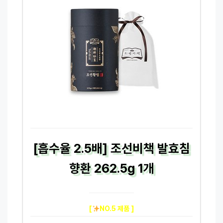
[흡수율 2.5배] 조선비책 발효침
향환 262.5g 1개
[
NO.5 제품 ]