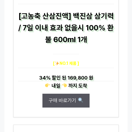
[고농축 산삼진액] 백진삼 삼기력
/ 7일 이내 효과 없을시 100% 환
불 600ml 1개
[
NO.1 제품 ]
34%
할인 된
169,800 원
내일
까지
도착
구매 바로가기