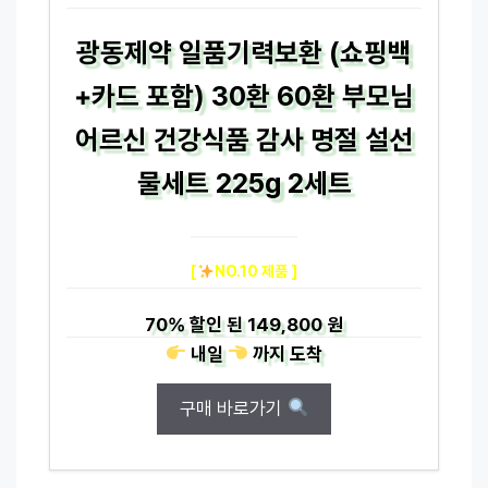
광동제약 일품기력보환 (쇼핑백
+카드 포함) 30환 60환 부모님
어르신 건강식품 감사 명절 설선
물세트 225g 2세트
[
NO.10 제품 ]
70%
할인 된
149,800 원
내일
까지
도착
구매 바로가기