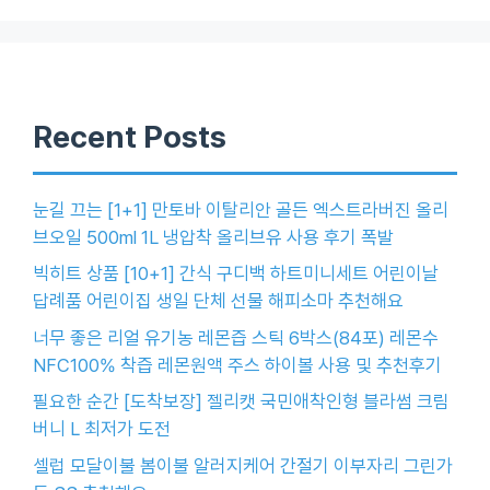
Recent Posts
눈길 끄는 [1+1] 만토바 이탈리안 골든 엑스트라버진 올리
브오일 500ml 1L 냉압착 올리브유 사용 후기 폭발
빅히트 상품 [10+1] 간식 구디백 하트미니세트 어린이날
답례품 어린이집 생일 단체 선물 해피소마 추천해요
너무 좋은 리얼 유기농 레몬즙 스틱 6박스(84포) 레몬수
NFC100% 착즙 레몬원액 주스 하이볼 사용 및 추천후기
필요한 순간 [도착보장] 젤리캣 국민애착인형 블라썸 크림
버니 L 최저가 도전
셀럽 모달이불 봄이불 알러지케어 간절기 이부자리 그린가