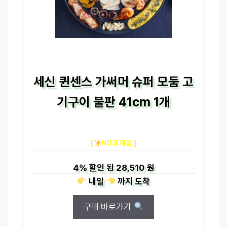
세신 퀸센스 가써머 슈퍼 모둠 고
기구이 불판 41cm 1개
[
NO.8 제품 ]
4%
할인 된
28,510 원
내일
까지
도착
구매 바로가기