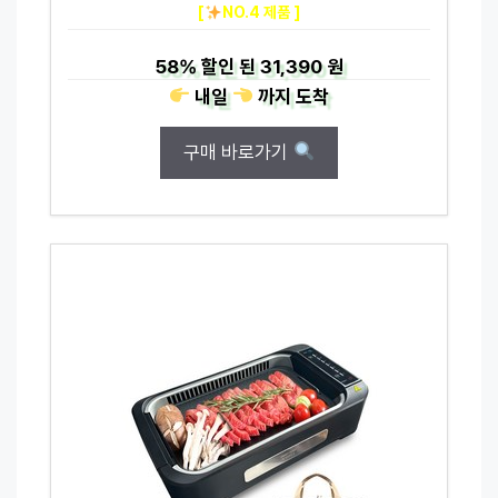
[
NO.4 제품 ]
58%
할인 된
31,390 원
내일
까지
도착
구매 바로가기