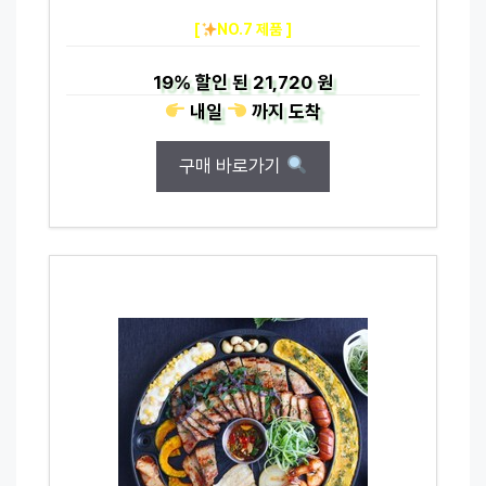
[
NO.7 제품 ]
19%
할인 된
21,720 원
내일
까지
도착
구매 바로가기