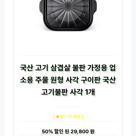
국산 고기 삼겹살 불판 가정용 업
소용 주물 원형 사각 구이판 국산
고기불판 사각 1개
[
NO.10 제품 ]
50%
할인 된
29,800 원