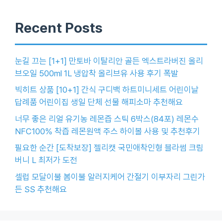
Recent Posts
눈길 끄는 [1+1] 만토바 이탈리안 골든 엑스트라버진 올리
브오일 500ml 1L 냉압착 올리브유 사용 후기 폭발
빅히트 상품 [10+1] 간식 구디백 하트미니세트 어린이날
답례품 어린이집 생일 단체 선물 해피소마 추천해요
너무 좋은 리얼 유기농 레몬즙 스틱 6박스(84포) 레몬수
NFC100% 착즙 레몬원액 주스 하이볼 사용 및 추천후기
필요한 순간 [도착보장] 젤리캣 국민애착인형 블라썸 크림
버니 L 최저가 도전
셀럽 모달이불 봄이불 알러지케어 간절기 이부자리 그린가
든 SS 추천해요