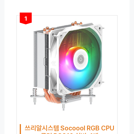
1
쓰리알시스템 Socoool RGB CPU