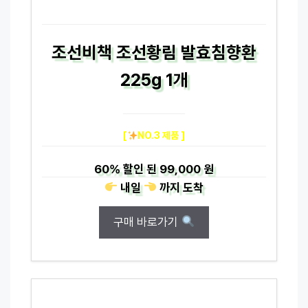
조선비책 조선황림 발효침향환
225g 1개
[
NO.3 제품 ]
60%
할인 된
99,000 원
내일
까지
도착
구매 바로가기