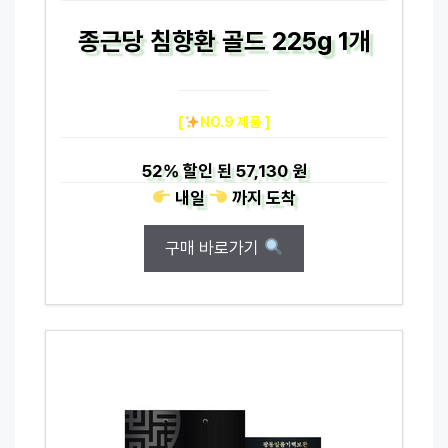
종근당 침향환 골드 225g 1개
[
NO.9 제품 ]
52%
할인 된
57,130 원
내일
까지
도착
구매 바로가기