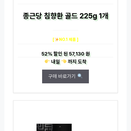
종근당 침향환 골드 225g 1개
[
NO.1 제품 ]
52%
할인 된
57,130 원
내일
까지
도착
구매 바로가기