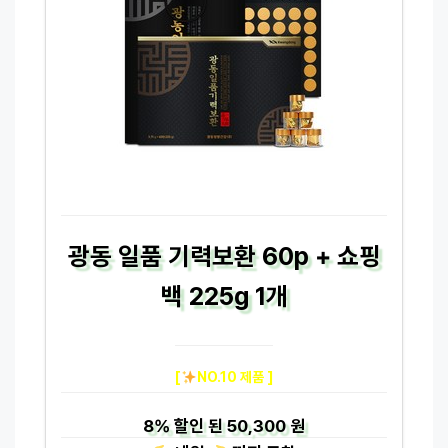
광동 일품 기력보환 60p + 쇼핑
백 225g 1개
[
NO.10 제품 ]
8%
할인 된
50,300 원