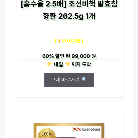
[흡수율 2.5배] 조선비책 발효침
향환 262.5g 1개
[
NO.6 제품 ]
60%
할인 된
99,000 원
내일
까지
도착
구매 바로가기