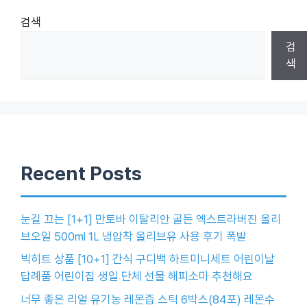
검색
검
색
Recent Posts
눈길 끄는 [1+1] 만토바 이탈리안 골든 엑스트라버진 올리
브오일 500ml 1L 냉압착 올리브유 사용 후기 폭발
빅히트 상품 [10+1] 간식 구디백 하트미니세트 어린이날
답례품 어린이집 생일 단체 선물 해피소마 추천해요
너무 좋은 리얼 유기농 레몬즙 스틱 6박스(84포) 레몬수