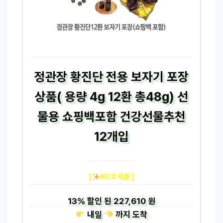
정관장 황진단 전용 보자기 포장
상품( 용량 4g 12환 총48g) 선
물용 쇼핑백포함 건강선물추천
12개입
[
NO.8 제품 ]
13%
할인 된
227,610 원
내일
까지
도착