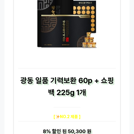
광동 일품 기력보환 60p + 쇼핑
백 225g 1개
[
NO.2 제품 ]
8%
할인 된
50,300 원