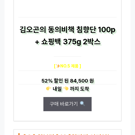
김오곤의 동의비책 침향단 100p
+ 쇼핑백 375g 2박스
[
NO.5 제품 ]
52%
할인 된
84,500 원
내일
까지
도착
구매 바로가기