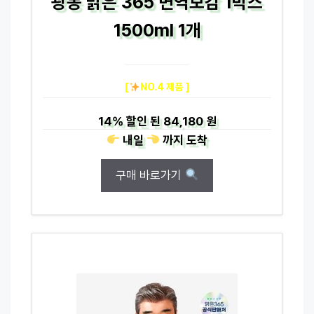
광동 맑은 365 면역보감 1박스
1500ml 1개
[
NO.4 제품 ]
14%
할인 된
84,180 원
내일
까지
도착
구매 바로가기