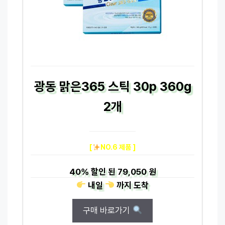
광동 맑은365 스틱 30p 360g
2개
[
NO.6 제품 ]
40%
할인 된
79,050 원
내일
까지
도착
구매 바로가기