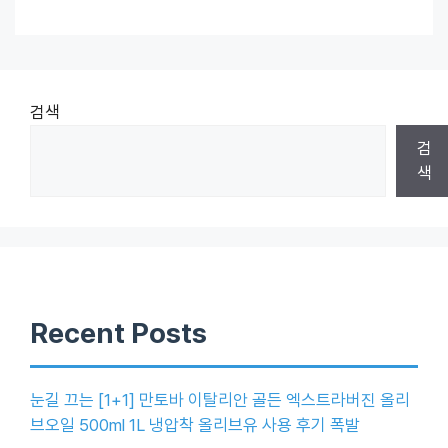
검색
검
색
Recent Posts
눈길 끄는 [1+1] 만토바 이탈리안 골든 엑스트라버진 올리
브오일 500ml 1L 냉압착 올리브유 사용 후기 폭발