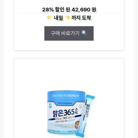
28%
할인 된
42,690 원
내일
까지
도착
구매 바로가기