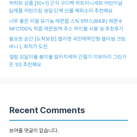
빅히트 상품 [10+1] 간식 구디백 하트미니세트 어린이날
답례품 어린이집 생일 단체 선물 해피소마 추천해요
너무 좋은 리얼 유기농 레몬즙 스틱 6박스(84포) 레몬수
NFC100% 착즙 레몬원액 주스 하이볼 사용 및 추천후기
필요한 순간 [도착보장] 젤리캣 국민애착인형 블라썸 크림
버니 L 최저가 도전
셀럽 모달이불 봄이불 알러지케어 간절기 이부자리 그린가
든 SS 추천해요
Recent Comments
보여줄 댓글이 없습니다.