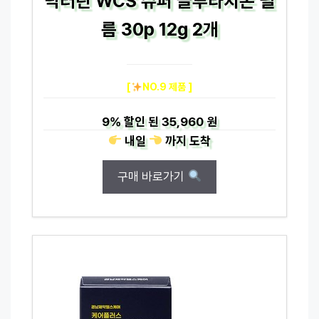
닥터린 WCS 슈퍼 글루타치온 필
름 30p 12g 2개
[
NO.9 제품 ]
9%
할인 된
35,960 원
내일
까지
도착
구매 바로가기