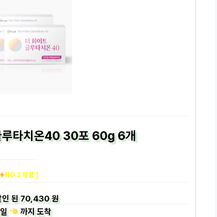
루타치온40 30포 60g 6개
NO.2 제품 ]
인 된
70,430 원
일
까지
도착