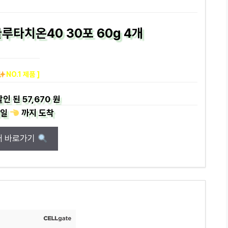
루타치온40 30포 60g 4개
NO.1 제품 ]
할인 된
57,670 원
일
까지
도착
매 바로가기