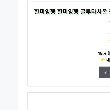
한미양행 한미양행 글루타치온 
[
18%
할
내
구