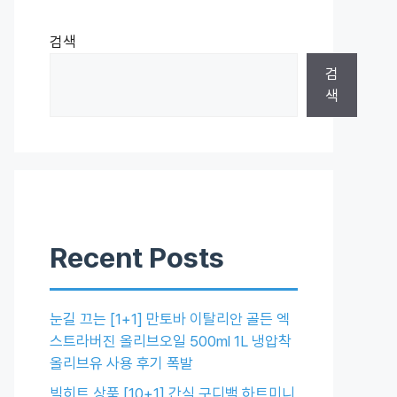
검색
검
색
Recent Posts
눈길 끄는 [1+1] 만토바 이탈리안 골든 엑
스트라버진 올리브오일 500ml 1L 냉압착
올리브유 사용 후기 폭발
빅히트 상품 [10+1] 간식 구디백 하트미니