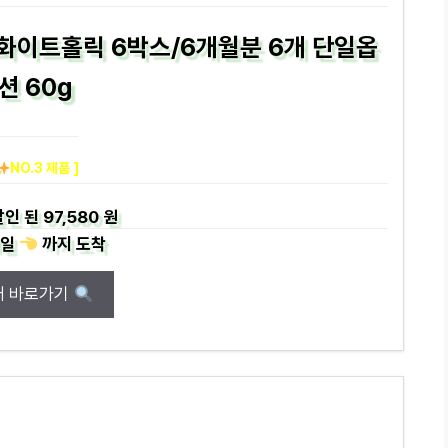
화이트홀릭 6박스/6개월분 6개 단일옵
션 60g
NO.3 제품 ]
인 된
97,580 원
일
까지
도착
매 바로가기