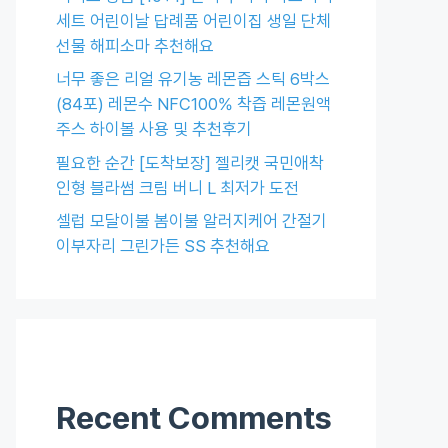
세트 어린이날 답례품 어린이집 생일 단체
선물 해피소마 추천해요
너무 좋은 리얼 유기농 레몬즙 스틱 6박스
(84포) 레몬수 NFC100% 착즙 레몬원액
주스 하이볼 사용 및 추천후기
필요한 순간 [도착보장] 젤리캣 국민애착
인형 블라썸 크림 버니 L 최저가 도전
셀럽 모달이불 봄이불 알러지케어 간절기
이부자리 그린가든 SS 추천해요
Recent Comments