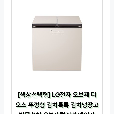
[색상선택형] LG전자 오브제 디
오스 뚜껑형 김치톡톡 김치냉장고