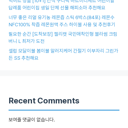
빅히트 상품 [10+1] 간식 구디백 하트미니세트 어린이날
답례품 어린이집 생일 단체 선물 해피소마 추천해요
너무 좋은 리얼 유기농 레몬즙 스틱 6박스(84포) 레몬수
NFC100% 착즙 레몬원액 주스 하이볼 사용 및 추천후기
필요한 순간 [도착보장] 젤리캣 국민애착인형 블라썸 크림
버니 L 최저가 도전
셀럽 모달이불 봄이불 알러지케어 간절기 이부자리 그린가
든 SS 추천해요
Recent Comments
보여줄 댓글이 없습니다.