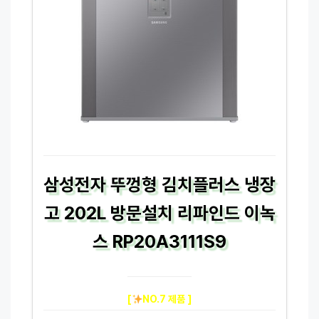
삼성전자 뚜껑형 김치플러스 냉장
고 202L 방문설치 리파인드 이녹
스 RP20A3111S9
[
NO.7 제품 ]