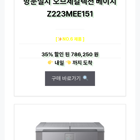
방문설치 오브제컬렉션 베이지
Z223MEE151
[
NO.6 제품 ]
35%
할인 된
786,250 원
내일
까지
도착
구매 바로가기