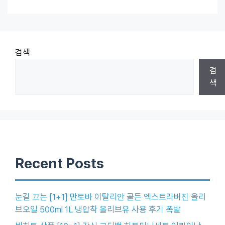
검색
검
색
Recent Posts
눈길 끄는 [1+1] 만토바 이탈리안 골든 엑스트라버진 올리
브오일 500ml 1L 냉압착 올리브유 사용 후기 폭발