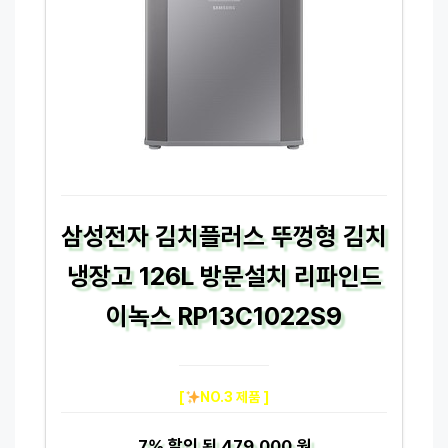
삼성전자 김치플러스 뚜껑형 김치
냉장고 126L 방문설치 리파인드
이녹스 RP13C1022S9
[
NO.3 제품 ]
7%
할인 된
479,000 원