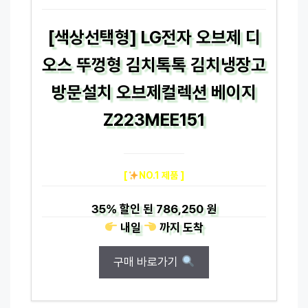
[색상선택형] LG전자 오브제 디
오스 뚜껑형 김치톡톡 김치냉장고
방문설치 오브제컬렉션 베이지
Z223MEE151
[
NO.1 제품 ]
35%
할인 된
786,250 원
내일
까지
도착
구매 바로가기