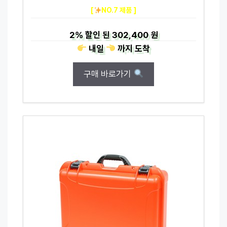
[
NO.7 제품 ]
2%
할인 된
302,400 원
내일
까지
도착
구매 바로가기