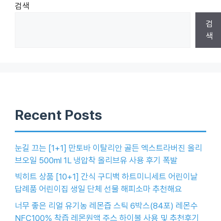
검색
검
색
Recent Posts
눈길 끄는 [1+1] 만토바 이탈리안 골든 엑스트라버진 올리
브오일 500ml 1L 냉압착 올리브유 사용 후기 폭발
빅히트 상품 [10+1] 간식 구디백 하트미니세트 어린이날
답례품 어린이집 생일 단체 선물 해피소마 추천해요
너무 좋은 리얼 유기농 레몬즙 스틱 6박스(84포) 레몬수
NFC100% 착즙 레몬원액 주스 하이볼 사용 및 추천후기