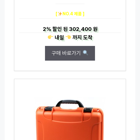
[
NO.4 제품 ]
2%
할인 된
302,400 원
내일
까지
도착
구매 바로가기