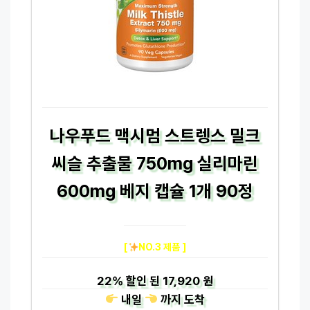
나우푸드 맥시멈 스트렝스 밀크
씨슬 추출물 750mg 실리마린
600mg 베지 캡슐 1개 90정
[
NO.3 제품 ]
22%
할인 된
17,920 원
내일
까지
도착