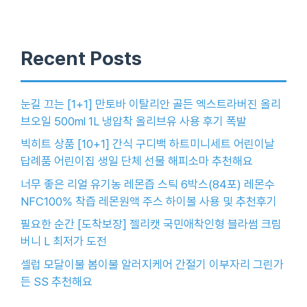
Recent Posts
눈길 끄는 [1+1] 만토바 이탈리안 골든 엑스트라버진 올리
브오일 500ml 1L 냉압착 올리브유 사용 후기 폭발
빅히트 상품 [10+1] 간식 구디백 하트미니세트 어린이날
답례품 어린이집 생일 단체 선물 해피소마 추천해요
너무 좋은 리얼 유기농 레몬즙 스틱 6박스(84포) 레몬수
NFC100% 착즙 레몬원액 주스 하이볼 사용 및 추천후기
필요한 순간 [도착보장] 젤리캣 국민애착인형 블라썸 크림
버니 L 최저가 도전
셀럽 모달이불 봄이불 알러지케어 간절기 이부자리 그린가
든 SS 추천해요