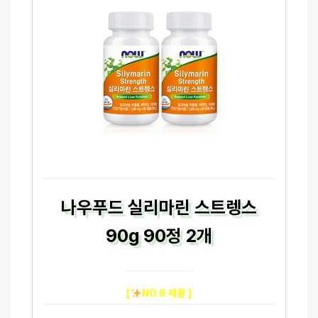
나우푸드 실리마린 스트렝스
90g 90정 2개
[
NO.6 제품 ]