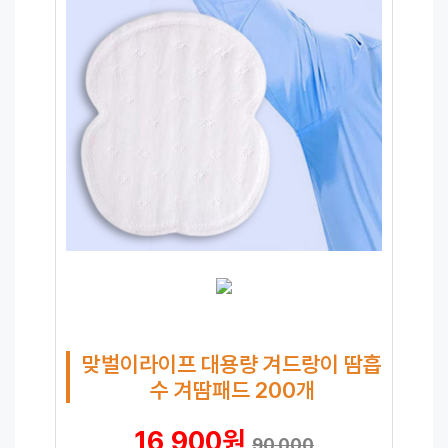
맞벌이라이프 대용량 겨드랑이 땀흡
수 겨땀패드 200개
16,900원
90,000