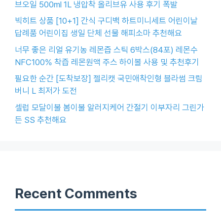
브오일 500ml 1L 냉압착 올리브유 사용 후기 폭발
빅히트 상품 [10+1] 간식 구디백 하트미니세트 어린이날
답례품 어린이집 생일 단체 선물 해피소마 추천해요
너무 좋은 리얼 유기농 레몬즙 스틱 6박스(84포) 레몬수
NFC100% 착즙 레몬원액 주스 하이볼 사용 및 추천후기
필요한 순간 [도착보장] 젤리캣 국민애착인형 블라썸 크림
버니 L 최저가 도전
셀럽 모달이불 봄이불 알러지케어 간절기 이부자리 그린가
든 SS 추천해요
Recent Comments