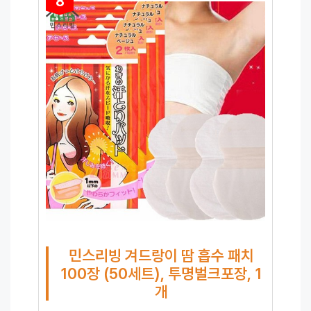
8
민스리빙 겨드랑이 땀 흡수 패치
100장 (50세트), 투명벌크포장, 1
개