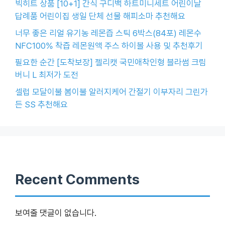
빅히트 상품 [10+1] 간식 구디백 하트미니세트 어린이날
답례품 어린이집 생일 단체 선물 해피소마 추천해요
너무 좋은 리얼 유기농 레몬즙 스틱 6박스(84포) 레몬수
NFC100% 착즙 레몬원액 주스 하이볼 사용 및 추천후기
필요한 순간 [도착보장] 젤리캣 국민애착인형 블라썸 크림
버니 L 최저가 도전
셀럽 모달이불 봄이불 알러지케어 간절기 이부자리 그린가
든 SS 추천해요
Recent Comments
보여줄 댓글이 없습니다.