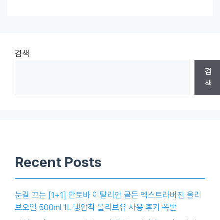
검색
검
색
Recent Posts
눈길 끄는 [1+1] 만토바 이탈리안 골든 엑스트라버진 올리
브오일 500ml 1L 냉압착 올리브유 사용 후기 폭발