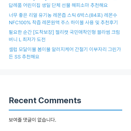
답례품 어린이집 생일 단체 선물 해피소마 추천해요
너무 좋은 리얼 유기농 레몬즙 스틱 6박스(84포) 레몬수
NFC100% 착즙 레몬원액 주스 하이볼 사용 및 추천후기
필요한 순간 [도착보장] 젤리캣 국민애착인형 블라썸 크림
버니 L 최저가 도전
셀럽 모달이불 봄이불 알러지케어 간절기 이부자리 그린가
든 SS 추천해요
Recent Comments
보여줄 댓글이 없습니다.