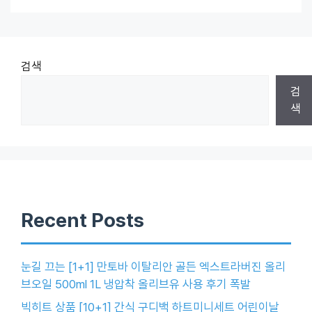
검색
검
색
Recent Posts
눈길 끄는 [1+1] 만토바 이탈리안 골든 엑스트라버진 올리
브오일 500ml 1L 냉압착 올리브유 사용 후기 폭발
빅히트 상품 [10+1] 간식 구디백 하트미니세트 어린이날