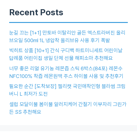
Recent Posts
눈길 끄는 [1+1] 만토바 이탈리안 골든 엑스트라버진 올리
브오일 500ml 1L 냉압착 올리브유 사용 후기 폭발
빅히트 상품 [10+1] 간식 구디백 하트미니세트 어린이날
답례품 어린이집 생일 단체 선물 해피소마 추천해요
너무 좋은 리얼 유기농 레몬즙 스틱 6박스(84포) 레몬수
NFC100% 착즙 레몬원액 주스 하이볼 사용 및 추천후기
필요한 순간 [도착보장] 젤리캣 국민애착인형 블라썸 크림
버니 L 최저가 도전
셀럽 모달이불 봄이불 알러지케어 간절기 이부자리 그린가
든 SS 추천해요