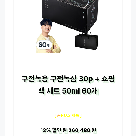
구전녹용 구전녹삼 30p + 쇼핑
백 세트 50ml 60개
[
NO.2 제품 ]
12%
할인 된
260,480 원