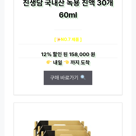
진생담 국내산 녹용 진액 30개
60ml
[
NO.7 제품 ]
12%
할인 된
158,000 원
내일
까지
도착
구매 바로가기