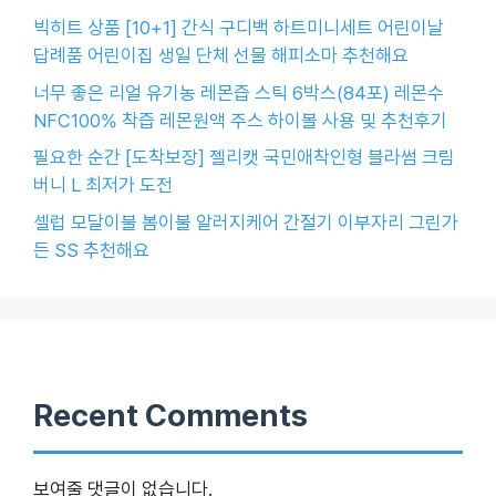
빅히트 상품 [10+1] 간식 구디백 하트미니세트 어린이날
답례품 어린이집 생일 단체 선물 해피소마 추천해요
너무 좋은 리얼 유기농 레몬즙 스틱 6박스(84포) 레몬수
NFC100% 착즙 레몬원액 주스 하이볼 사용 및 추천후기
필요한 순간 [도착보장] 젤리캣 국민애착인형 블라썸 크림
버니 L 최저가 도전
셀럽 모달이불 봄이불 알러지케어 간절기 이부자리 그린가
든 SS 추천해요
Recent Comments
보여줄 댓글이 없습니다.