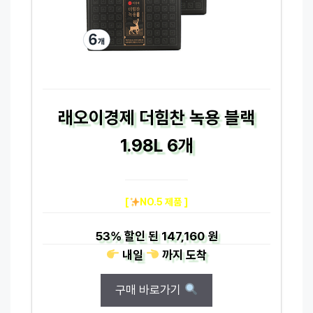
래오이경제 더힘찬 녹용 블랙
1.98L 6개
[
NO.5 제품 ]
53%
할인 된
147,160 원
내일
까지
도착
구매 바로가기