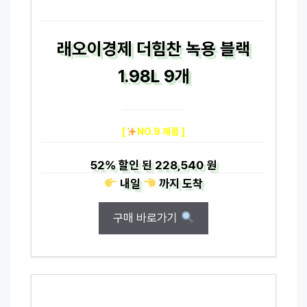
래오이경제 더힘찬 녹용 블랙
1.98L 9개
[
NO.9 제품 ]
52%
할인 된
228,540 원
내일
까지
도착
구매 바로가기