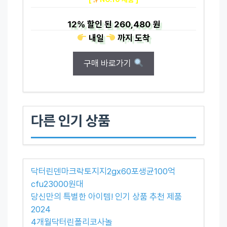
12%
할인 된
260,480 원
내일
까지
도착
구매 바로가기
다른 인기 상품
닥터린덴마크락토지지2gx60포생균100억
cfu23000원대
당신만의 특별한 아이템! 인기 상품 추천 제품
2024
4개월닥터린폴리코사놀