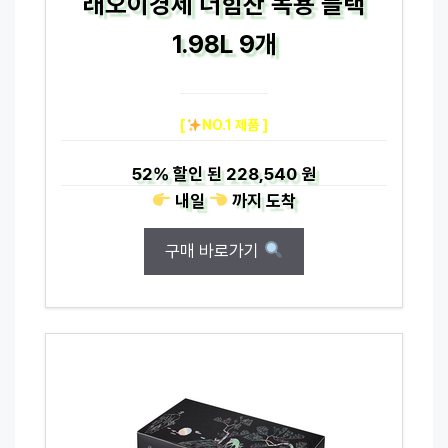
래오이경제 더힘찬 녹용 블랙
1.98L 9개
[
NO.1 제품 ]
52%
할인 된
228,540 원
내일
까지
도착
구매 바로가기