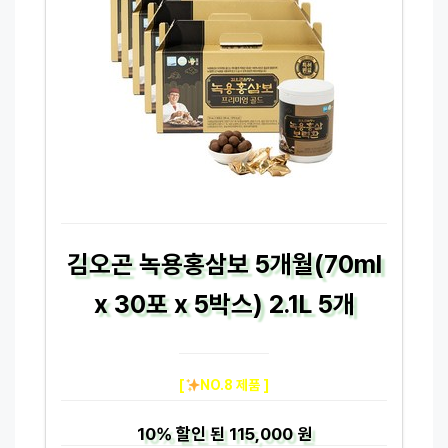
김오곤 녹용홍삼보 5개월(70ml
x 30포 x 5박스) 2.1L 5개
[
NO.8 제품 ]
10%
할인 된
115,000 원