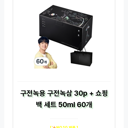
구전녹용 구전녹삼 30p + 쇼핑
백 세트 50ml 60개
[
NO.10 제품 ]