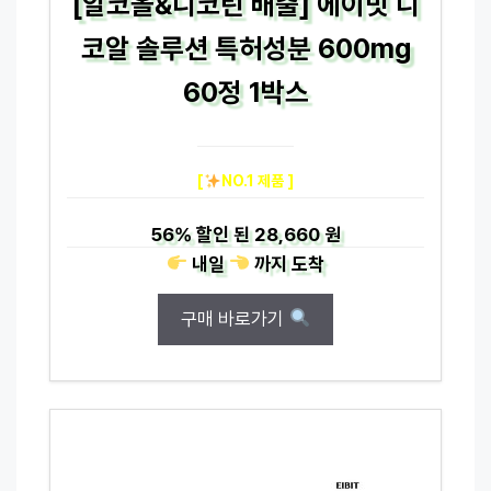
[알코올&니코틴 배출] 에이빗 니
코알 솔루션 특허성분 600mg
60정 1박스
[
NO.1 제품 ]
56%
할인 된
28,660 원
내일
까지
도착
구매 바로가기