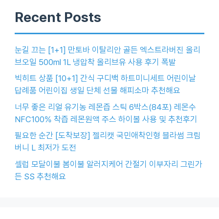
Recent Posts
눈길 끄는 [1+1] 만토바 이탈리안 골든 엑스트라버진 올리
브오일 500ml 1L 냉압착 올리브유 사용 후기 폭발
빅히트 상품 [10+1] 간식 구디백 하트미니세트 어린이날
답례품 어린이집 생일 단체 선물 해피소마 추천해요
너무 좋은 리얼 유기농 레몬즙 스틱 6박스(84포) 레몬수
NFC100% 착즙 레몬원액 주스 하이볼 사용 및 추천후기
필요한 순간 [도착보장] 젤리캣 국민애착인형 블라썸 크림
버니 L 최저가 도전
셀럽 모달이불 봄이불 알러지케어 간절기 이부자리 그린가
든 SS 추천해요