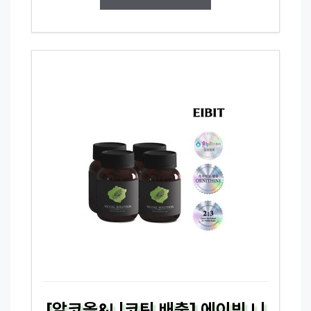
[알코올&니코틴 배출] 에이빗 니