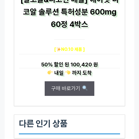
코알 솔루션 특허성분 600mg
60정 4박스
[
NO.10 제품 ]
50%
할인 된
100,420 원
내일
까지
도착
구매 바로가기
다른 인기 상품