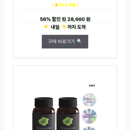
[
NO.8 제품 ]
56%
할인 된
28,660 원
내일
까지
도착
구매 바로가기