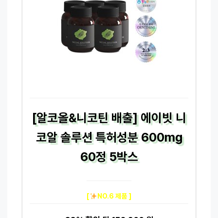
[알코올&니코틴 배출] 에이빗 니
코알 솔루션 특허성분 600mg
60정 5박스
[
NO.6 제품 ]