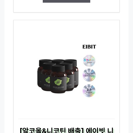
[알코올&니코틴 배출] 에이빗 니