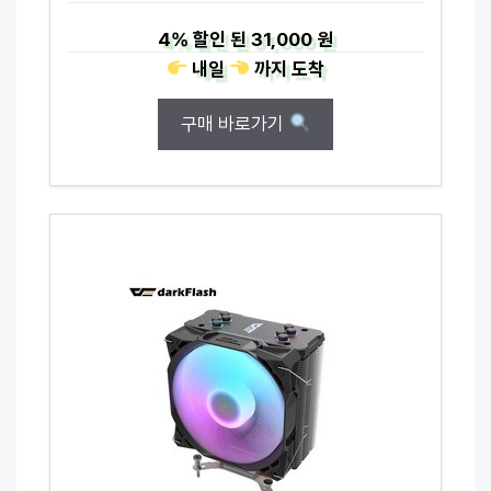
4%
할인 된
31,000 원
내일
까지
도착
구매 바로가기