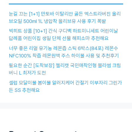
눈길 끄는 [1+1] 만토바 이탈리안 골든 엑스트라버진 올리
브오일 500ml 1L 냉압착 올리브유 사용 후기 폭발
빅히트 상품 [10+1] 간식 구디백 하트미니세트 어린이날
답례품 어린이집 생일 단체 선물 해피소마 추천해요
너무 좋은 리얼 유기농 레몬즙 스틱 6박스(84포) 레몬수
NFC100% 착즙 레몬원액 주스 하이볼 사용 및 추천후기
필요한 순간 [도착보장] 젤리캣 국민애착인형 블라썸 크림
버니 L 최저가 도전
셀럽 모달이불 봄이불 알러지케어 간절기 이부자리 그린가
든 SS 추천해요