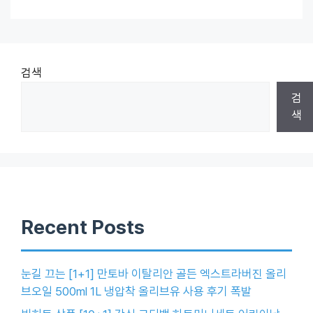
검색
검
색
Recent Posts
눈길 끄는 [1+1] 만토바 이탈리안 골든 엑스트라버진 올리
브오일 500ml 1L 냉압착 올리브유 사용 후기 폭발