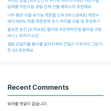
빅히트 상품 [10+1] 간식 구디백 하트미니세트 어린이날
답례품 어린이집 생일 단체 선물 해피소마 추천해요
너무 좋은 리얼 유기농 레몬즙 스틱 6박스(84포) 레몬수
NFC100% 착즙 레몬원액 주스 하이볼 사용 및 추천후기
필요한 순간 [도착보장] 젤리캣 국민애착인형 블라썸 크림
버니 L 최저가 도전
셀럽 모달이불 봄이불 알러지케어 간절기 이부자리 그린가
든 SS 추천해요
Recent Comments
보여줄 댓글이 없습니다.