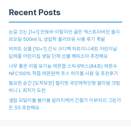
Recent Posts
눈길 끄는 [1+1] 만토바 이탈리안 골든 엑스트라버진 올리
브오일 500ml 1L 냉압착 올리브유 사용 후기 폭발
빅히트 상품 [10+1] 간식 구디백 하트미니세트 어린이날
답례품 어린이집 생일 단체 선물 해피소마 추천해요
너무 좋은 리얼 유기농 레몬즙 스틱 6박스(84포) 레몬수
NFC100% 착즙 레몬원액 주스 하이볼 사용 및 추천후기
필요한 순간 [도착보장] 젤리캣 국민애착인형 블라썸 크림
버니 L 최저가 도전
셀럽 모달이불 봄이불 알러지케어 간절기 이부자리 그린가
든 SS 추천해요