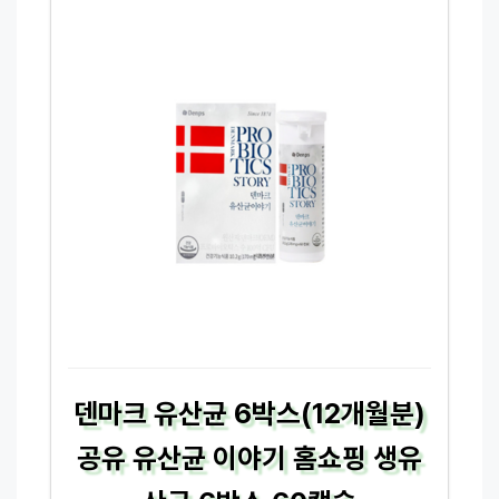
덴마크 유산균 6박스(12개월분)
공유 유산균 이야기 홈쇼핑 생유