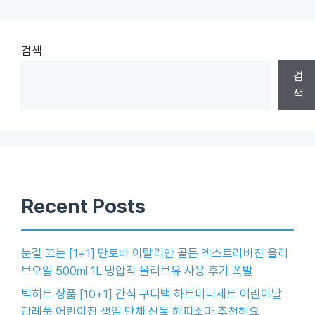
검색
검
색
Recent Posts
눈길 끄는 [1+1] 만토바 이탈리안 골든 엑스트라버진 올리
브오일 500ml 1L 냉압착 올리브유 사용 후기 폭발
빅히트 상품 [10+1] 간식 구디백 하트미니세트 어린이날
답례품 어린이집 생일 단체 선물 해피소마 추천해요