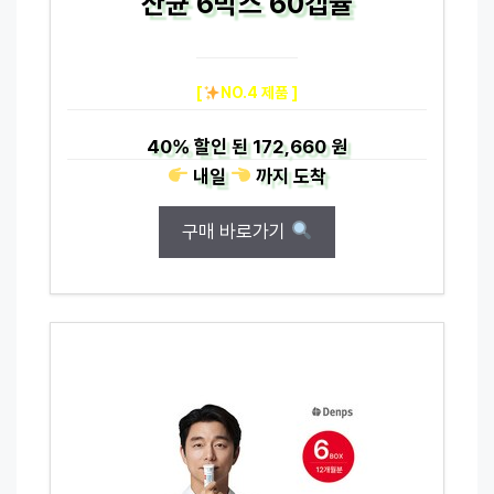
산균 6박스 60캡슐
[
NO.4 제품 ]
40%
할인 된
172,660 원
내일
까지
도착
구매 바로가기