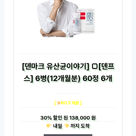
[덴마크 유산균이야기] □[덴프
스] 6병(12개월분) 60정 6개
[
NO.5 제품 ]
30%
할인 된
138,000 원
내일
까지
도착