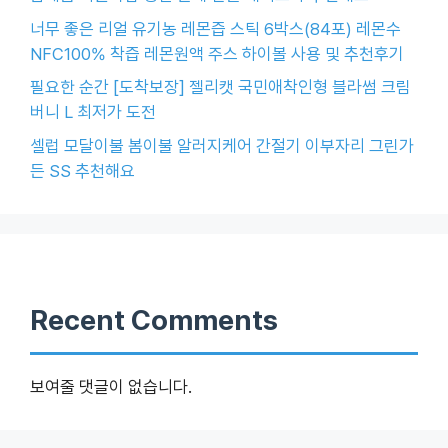
너무 좋은 리얼 유기농 레몬즙 스틱 6박스(84포) 레몬수
NFC100% 착즙 레몬원액 주스 하이볼 사용 및 추천후기
필요한 순간 [도착보장] 젤리캣 국민애착인형 블라썸 크림
버니 L 최저가 도전
셀럽 모달이불 봄이불 알러지케어 간절기 이부자리 그린가
든 SS 추천해요
Recent Comments
보여줄 댓글이 없습니다.