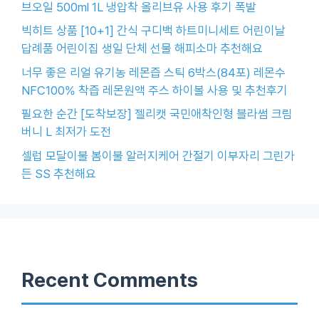
브오일 500ml 1L 냉압착 올리브유 사용 후기 폭발
빅히트 상품 [10+1] 간식 구디백 하트미니세트 어린이날
답례품 어린이집 생일 단체 선물 해피소마 추천해요
너무 좋은 리얼 유기농 레몬즙 스틱 6박스(84포) 레몬수
NFC100% 착즙 레몬원액 주스 하이볼 사용 및 추천후기
필요한 순간 [도착보장] 젤리캣 국민애착인형 블라썸 크림
버니 L 최저가 도전
셀럽 모달이불 봄이불 알러지케어 간절기 이부자리 그린가
든 SS 추천해요
Recent Comments