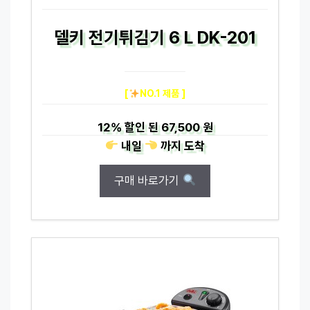
델키 전기튀김기 6 L DK-201
[
NO.1 제품 ]
12%
할인 된
67,500 원
내일
까지
도착
구매 바로가기