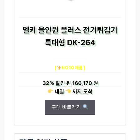
델키 올인원 플러스 전기튀김기
특대형 DK-264
[
NO.10 제품 ]
32%
할인 된
166,170 원
내일
까지
도착
구매 바로가기