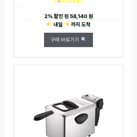
[
NO.4 제품 ]
2%
할인 된
58,140 원
내일
까지
도착
구매 바로가기