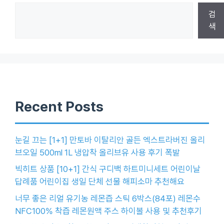
검
색
Recent Posts
눈길 끄는 [1+1] 만토바 이탈리안 골든 엑스트라버진 올리
브오일 500ml 1L 냉압착 올리브유 사용 후기 폭발
빅히트 상품 [10+1] 간식 구디백 하트미니세트 어린이날
답례품 어린이집 생일 단체 선물 해피소마 추천해요
너무 좋은 리얼 유기농 레몬즙 스틱 6박스(84포) 레몬수
NFC100% 착즙 레몬원액 주스 하이볼 사용 및 추천후기