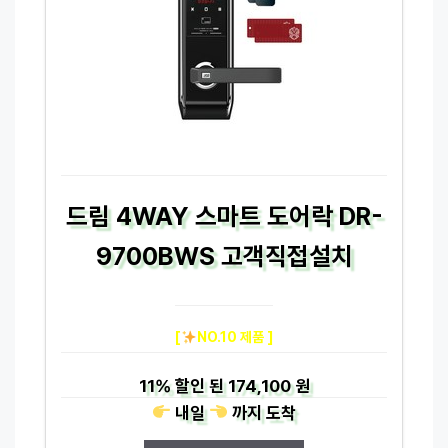
드림 4WAY 스마트 도어락 DR-
9700BWS 고객직접설치
[
NO.10 제품 ]
11%
할인 된
174,100 원
내일
까지
도착