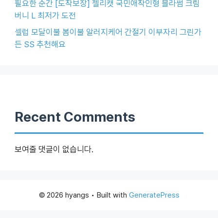
필요한 순간 [도착보장] 젤리캣 국민애착인형 블라썸 크림
버니 L 최저가 도전
셀럽 모달이불 봄이불 알러지케어 간절기 이부자리 그린가
든 SS 추천해요
Recent Comments
보여줄 댓글이 없습니다.
© 2026 hyangs
• Built with
GeneratePress