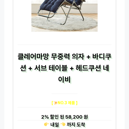
클레어마망 무중력 의자 + 바디쿠
션 + 서브 테이블 + 헤드쿠션 네
이비
[
NO.3 제품 ]
2%
할인 된
58,200 원
내일
까지
도착