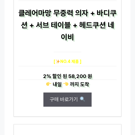
클레어마망 무중력 의자 + 바디쿠
션 + 서브 테이블 + 헤드쿠션 네
이비
[
NO.4 제품 ]
2%
할인 된
58,200 원
내일
까지
도착
구매 바로가기