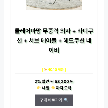
클레어마망 무중력 의자 + 바디쿠
션 + 서브 테이블 + 헤드쿠션 네
이비
[
NO.10 제품 ]
2%
할인 된
58,200 원
내일
까지
도착
구매 바로가기