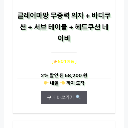
클레어마망 무중력 의자 + 바디쿠
션 + 서브 테이블 + 헤드쿠션 네
이비
[
NO.1 제품 ]
2%
할인 된
58,200 원
내일
까지
도착
구매 바로가기