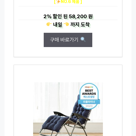
[
NO.6 제품 ]
2%
할인 된
58,200 원
내일
까지
도착
구매 바로가기