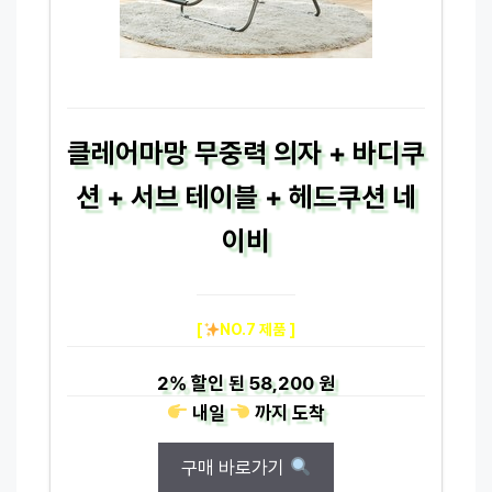
클레어마망 무중력 의자 + 바디쿠
션 + 서브 테이블 + 헤드쿠션 네
이비
[
NO.7 제품 ]
2%
할인 된
58,200 원
내일
까지
도착
구매 바로가기