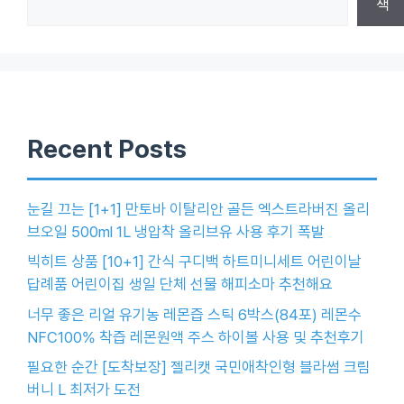
색
Recent Posts
눈길 끄는 [1+1] 만토바 이탈리안 골든 엑스트라버진 올리
브오일 500ml 1L 냉압착 올리브유 사용 후기 폭발
빅히트 상품 [10+1] 간식 구디백 하트미니세트 어린이날
답례품 어린이집 생일 단체 선물 해피소마 추천해요
너무 좋은 리얼 유기농 레몬즙 스틱 6박스(84포) 레몬수
NFC100% 착즙 레몬원액 주스 하이볼 사용 및 추천후기
필요한 순간 [도착보장] 젤리캣 국민애착인형 블라썸 크림
버니 L 최저가 도전