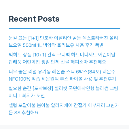
Recent Posts
눈길 끄는 [1+1] 만토바 이탈리안 골든 엑스트라버진 올리
브오일 500ml 1L 냉압착 올리브유 사용 후기 폭발
빅히트 상품 [10+1] 간식 구디백 하트미니세트 어린이날
답례품 어린이집 생일 단체 선물 해피소마 추천해요
너무 좋은 리얼 유기농 레몬즙 스틱 6박스(84포) 레몬수
NFC100% 착즙 레몬원액 주스 하이볼 사용 및 추천후기
필요한 순간 [도착보장] 젤리캣 국민애착인형 블라썸 크림
버니 L 최저가 도전
셀럽 모달이불 봄이불 알러지케어 간절기 이부자리 그린가
든 SS 추천해요