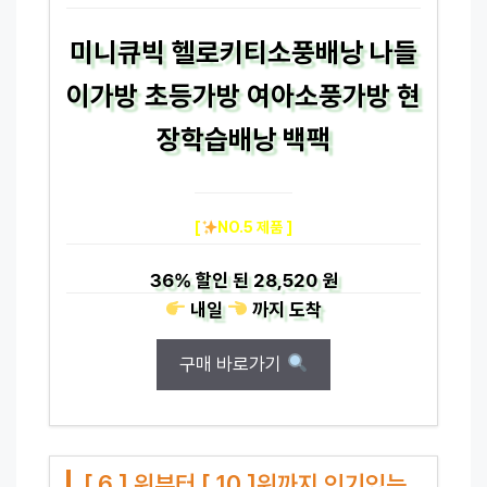
미니큐빅 헬로키티소풍배낭 나들
이가방 초등가방 여아소풍가방 현
장학습배낭 백팩
[
NO.5 제품 ]
36%
할인 된
28,520 원
내일
까지
도착
구매 바로가기
[ 6 ] 위부터 [ 10 ]위까지 인기있는