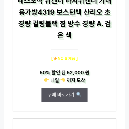
레스포삭 위켄더 라지위켄더 기내
용가방4319 보스턴백 산리오 초
경량 퀼팅블랙 짐 방수 경량 A. 검
은 색
[
NO.6 제품 ]
50%
할인 된
52,000 원
내일
까지
도착
구매 바로가기