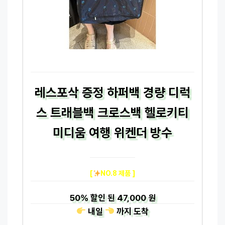
레스포삭 증정 하퍼백 경량 디럭
스 트래블백 크로스백 헬로키티
미디움 여행 위켄더 방수
[
NO.8 제품 ]
50%
할인 된
47,000 원
내일
까지
도착