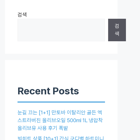
검색
검
색
Recent Posts
눈길 끄는 [1+1] 만토바 이탈리안 골든 엑
스트라버진 올리브오일 500ml 1L 냉압착
올리브유 사용 후기 폭발
빅히트 상품 [10+1] 간식 구디백 하트미니