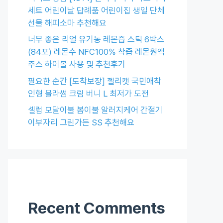
세트 어린이날 답례품 어린이집 생일 단체
선물 해피소마 추천해요
너무 좋은 리얼 유기농 레몬즙 스틱 6박스
(84포) 레몬수 NFC100% 착즙 레몬원액
주스 하이볼 사용 및 추천후기
필요한 순간 [도착보장] 젤리캣 국민애착
인형 블라썸 크림 버니 L 최저가 도전
셀럽 모달이불 봄이불 알러지케어 간절기
이부자리 그린가든 SS 추천해요
Recent Comments