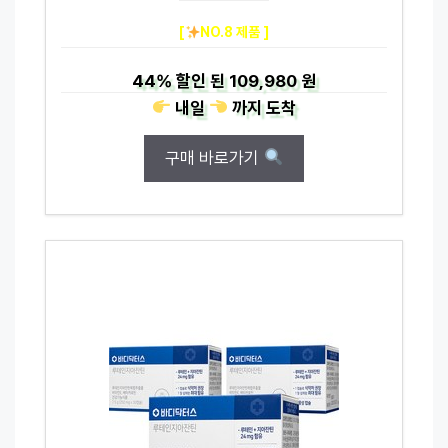
[
NO.8 제품 ]
44%
할인 된
109,980 원
내일
까지
도착
구매 바로가기