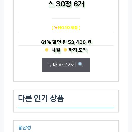
스 30정 6개
[
NO.10 제품 ]
61%
할인 된
53,400 원
내일
까지
도착
구매 바로가기
다른 인기 상품
홍삼정