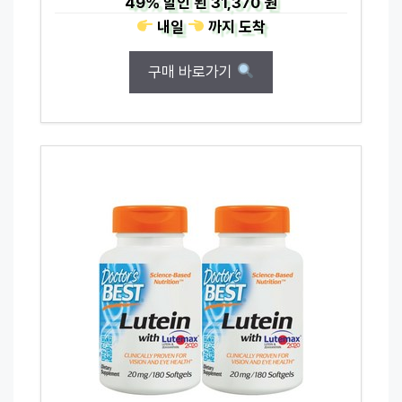
49%
할인 된
31,370 원
내일
까지
도착
구매 바로가기