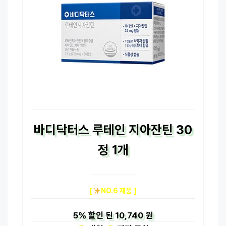
바디닥터스 루테인 지아잔틴 30
정 1개
[
NO.6 제품 ]
5%
할인 된
10,740 원