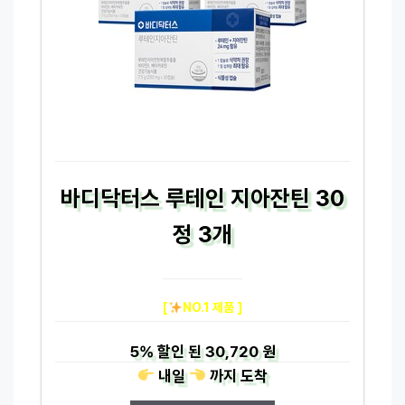
바디닥터스 루테인 지아잔틴 30
정 3개
[
NO.1 제품 ]
5%
할인 된
30,720 원
내일
까지
도착