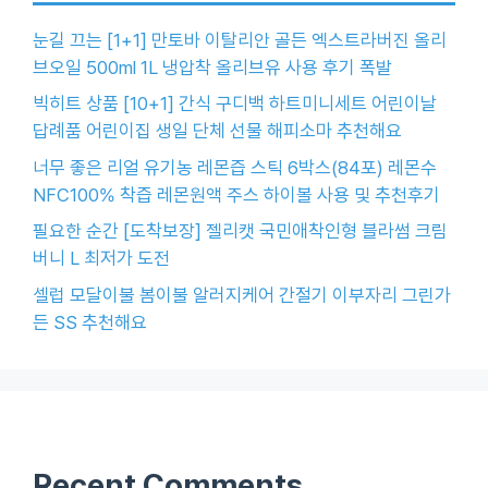
눈길 끄는 [1+1] 만토바 이탈리안 골든 엑스트라버진 올리
브오일 500ml 1L 냉압착 올리브유 사용 후기 폭발
빅히트 상품 [10+1] 간식 구디백 하트미니세트 어린이날
답례품 어린이집 생일 단체 선물 해피소마 추천해요
너무 좋은 리얼 유기농 레몬즙 스틱 6박스(84포) 레몬수
NFC100% 착즙 레몬원액 주스 하이볼 사용 및 추천후기
필요한 순간 [도착보장] 젤리캣 국민애착인형 블라썸 크림
버니 L 최저가 도전
셀럽 모달이불 봄이불 알러지케어 간절기 이부자리 그린가
든 SS 추천해요
Recent Comments