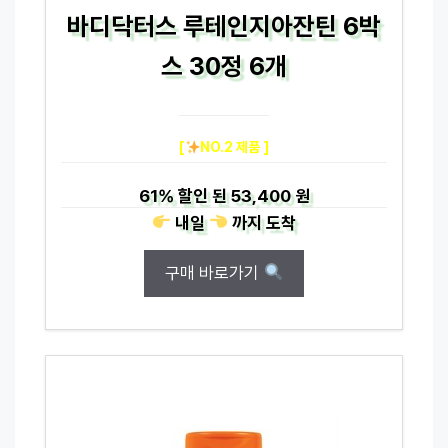
바디닥터스 루테인지아잔틴 6박
스 30정 6개
[
NO.2 제품 ]
61%
할인 된
53,400 원
내일
까지
도착
구매 바로가기