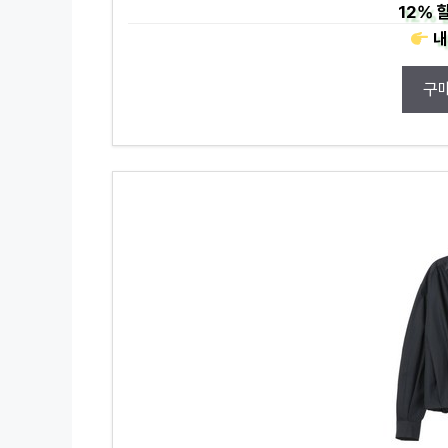
12%
할
내
구