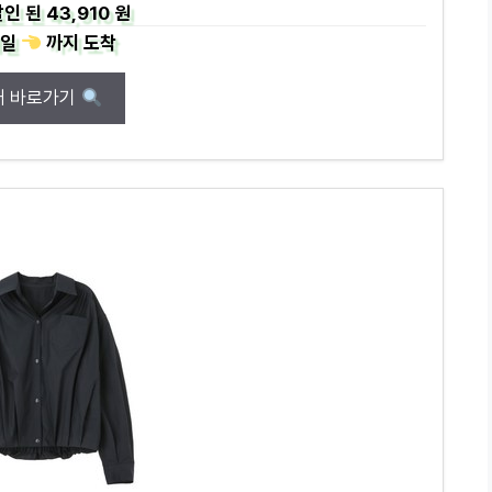
인 된
43,910 원
일
까지
도착
매 바로가기