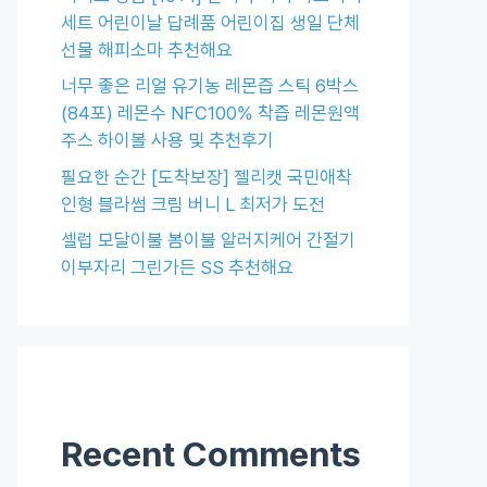
세트 어린이날 답례품 어린이집 생일 단체
선물 해피소마 추천해요
너무 좋은 리얼 유기농 레몬즙 스틱 6박스
(84포) 레몬수 NFC100% 착즙 레몬원액
주스 하이볼 사용 및 추천후기
필요한 순간 [도착보장] 젤리캣 국민애착
인형 블라썸 크림 버니 L 최저가 도전
셀럽 모달이불 봄이불 알러지케어 간절기
이부자리 그린가든 SS 추천해요
Recent Comments