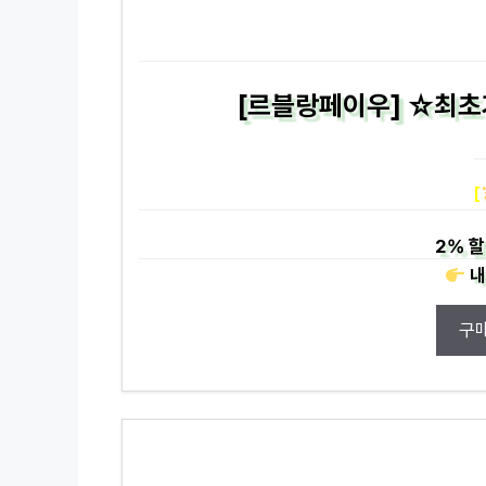
[르블랑페이우] ☆최초가
[
2%
할
내
구