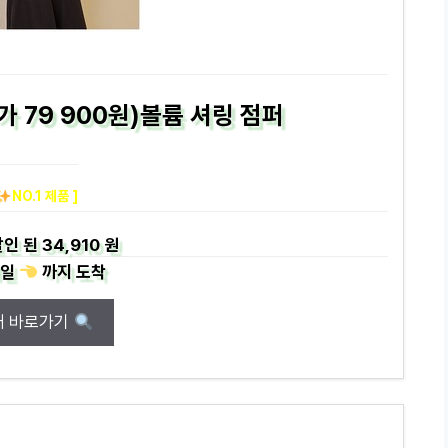
가 79 900원)볼륨 셔링 점퍼
NO.1 제품 ]
인 된
34,910 원
일
까지
도착
매 바로가기