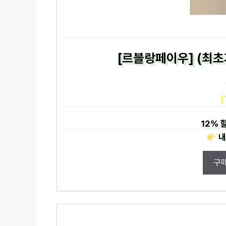
[르블랑페이우] (최초
[
12%
할
내
구