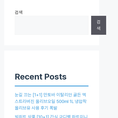
검색
검
색
Recent Posts
눈길 끄는 [1+1] 만토바 이탈리안 골든 엑
스트라버진 올리브오일 500ml 1L 냉압착
올리브유 사용 후기 폭발
빅히트 상품 [10+1] 간식 구디백 하트미니