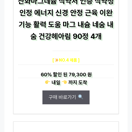
산화마그네슘 식약처 인증 식약청
인정 에너지 신경 안정 근육 이완
기능 활력 도움 마그 내슘 네숨 내
숨 건강헤아림 90정 4개
[
NO.4 제품 ]
60%
할인 된
79,300 원
내일
까지
도착
구매 바로가기