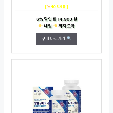
[
NO.8 제품 ]
6%
할인 된
14,900 원
내일
까지
도착
구매 바로가기