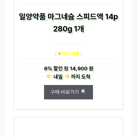
일양약품 마그네슘 스피드액 14p
280g 1개
[
NO.1 제품 ]
6%
할인 된
14,900 원
내일
까지
도착
구매 바로가기