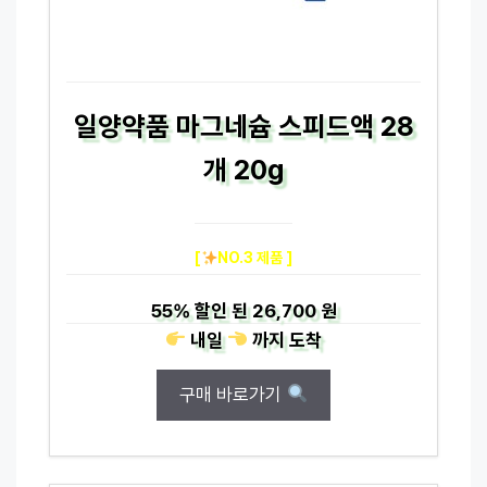
일양약품 마그네슘 스피드액 28
개 20g
[
NO.3 제품 ]
55%
할인 된
26,700 원
내일
까지
도착
구매 바로가기