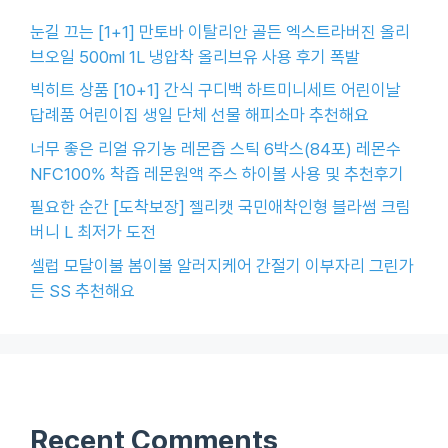
눈길 끄는 [1+1] 만토바 이탈리안 골든 엑스트라버진 올리
브오일 500ml 1L 냉압착 올리브유 사용 후기 폭발
빅히트 상품 [10+1] 간식 구디백 하트미니세트 어린이날
답례품 어린이집 생일 단체 선물 해피소마 추천해요
너무 좋은 리얼 유기농 레몬즙 스틱 6박스(84포) 레몬수
NFC100% 착즙 레몬원액 주스 하이볼 사용 및 추천후기
필요한 순간 [도착보장] 젤리캣 국민애착인형 블라썸 크림
버니 L 최저가 도전
셀럽 모달이불 봄이불 알러지케어 간절기 이부자리 그린가
든 SS 추천해요
Recent Comments