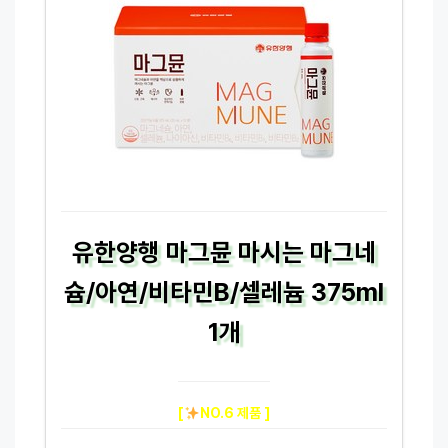
유한양행 마그뮨 마시는 마그네
슘/아연/비타민B/셀레늄 375ml
1개
[
NO.6 제품 ]