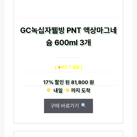
GC녹십자웰빙 PNT 액상마그네
슘 600ml 3개
[
NO.7 제품 ]
17%
할인 된
81,800 원
내일
까지
도착
구매 바로가기