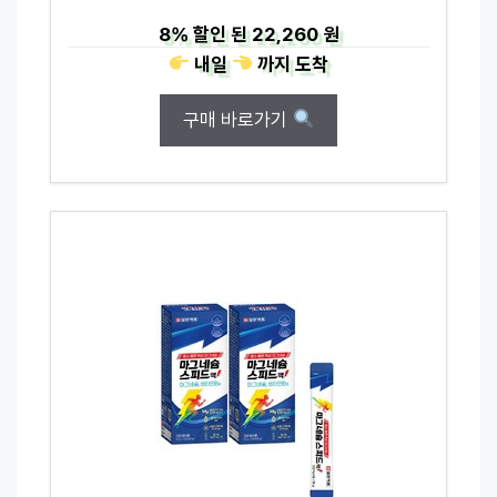
8%
할인 된
22,260 원
내일
까지
도착
구매 바로가기