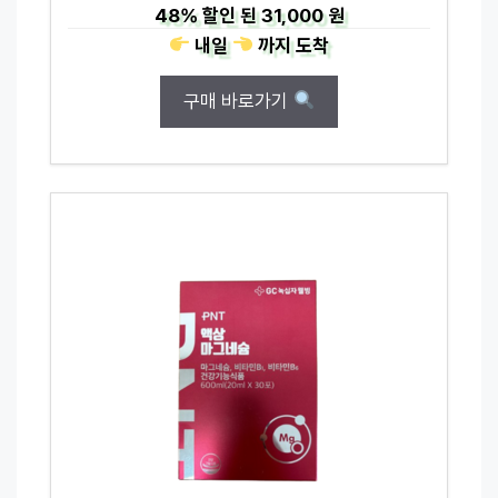
48%
할인 된
31,000 원
내일
까지
도착
구매 바로가기