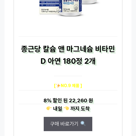
종근당 칼슘 앤 마그네슘 비타민
D 아연 180정 2개
[
NO.9 제품 ]
8%
할인 된
22,260 원
내일
까지
도착
구매 바로가기