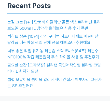
Recent Posts
눈길 끄는 [1+1] 만토바 이탈리안 골든 엑스트라버진 올리
브오일 500ml 1L 냉압착 올리브유 사용 후기 폭발
빅히트 상품 [10+1] 간식 구디백 하트미니세트 어린이날
답례품 어린이집 생일 단체 선물 해피소마 추천해요
너무 좋은 리얼 유기농 레몬즙 스틱 6박스(84포) 레몬수
NFC100% 착즙 레몬원액 주스 하이볼 사용 및 추천후기
필요한 순간 [도착보장] 젤리캣 국민애착인형 블라썸 크림
버니 L 최저가 도전
셀럽 모달이불 봄이불 알러지케어 간절기 이부자리 그린가
든 SS 추천해요