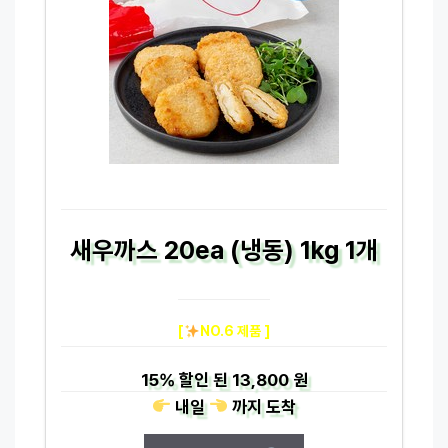
새우까스 20ea (냉동) 1kg 1개
[
NO.6 제품 ]
15%
할인 된
13,800 원
내일
까지
도착