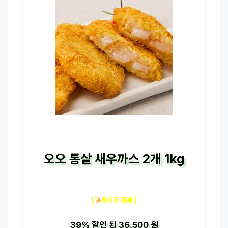
오오 통살 새우까스 2개 1kg
[
NO.8 제품 ]
39%
할인 된
36,500 원