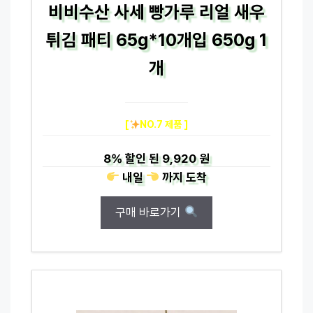
비비수산 사세 빵가루 리얼 새우
튀김 패티 65g*10개입 650g 1
개
[
NO.7 제품 ]
8%
할인 된
9,920 원
내일
까지
도착
구매 바로가기