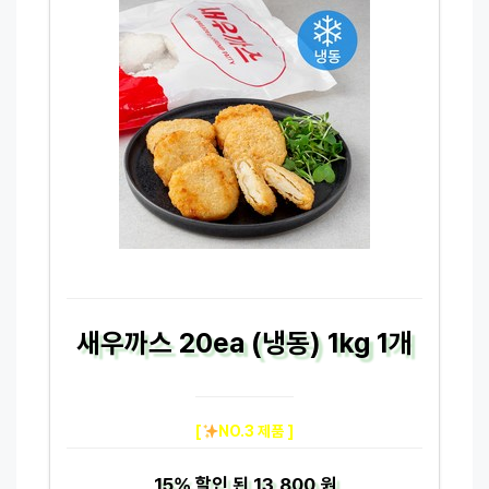
새우까스 20ea (냉동) 1kg 1개
[
NO.3 제품 ]
15%
할인 된
13,800 원