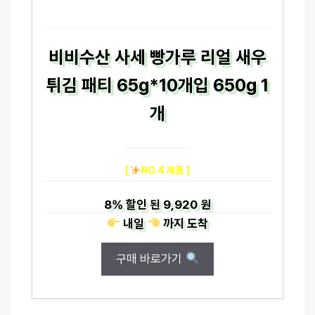
비비수산 사세 빵가루 리얼 새우
튀김 패티 65g*10개입 650g 1
개
[
NO.4 제품 ]
8%
할인 된
9,920 원
내일
까지
도착
구매 바로가기