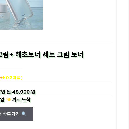
림+ 해초토너 세트 크림 토너
NO.3 제품 ]
인 된
48,900 원
일
까지
도착
매 바로가기