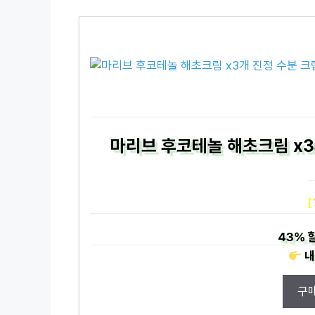
마리브 후코테놀 해초크림 x3개
[
43%
할
내
구