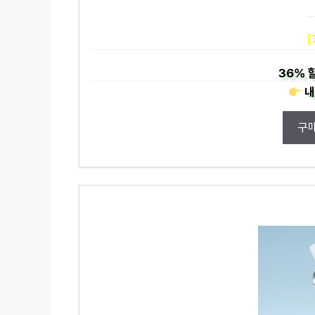
[
36%
할
내
구