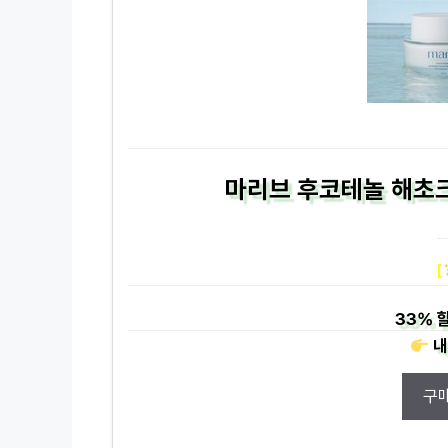
마리브 후코테놀 해초크
[
33%
할
내
구