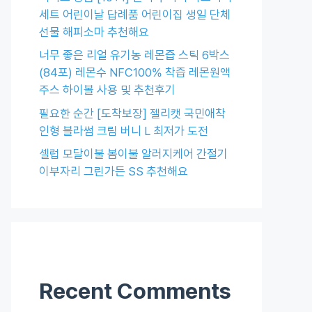
세트 어린이날 답례품 어린이집 생일 단체
선물 해피소마 추천해요
너무 좋은 리얼 유기농 레몬즙 스틱 6박스
(84포) 레몬수 NFC100% 착즙 레몬원액
주스 하이볼 사용 및 추천후기
필요한 순간 [도착보장] 젤리캣 국민애착
인형 블라썸 크림 버니 L 최저가 도전
셀럽 모달이불 봄이불 알러지케어 간절기
이부자리 그린가든 SS 추천해요
Recent Comments