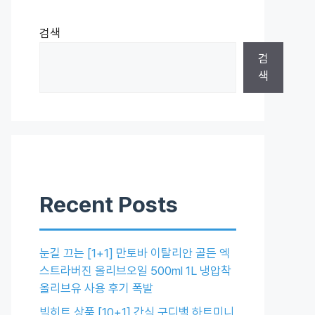
검색
검
색
Recent Posts
눈길 끄는 [1+1] 만토바 이탈리안 골든 엑
스트라버진 올리브오일 500ml 1L 냉압착
올리브유 사용 후기 폭발
빅히트 상품 [10+1] 간식 구디백 하트미니