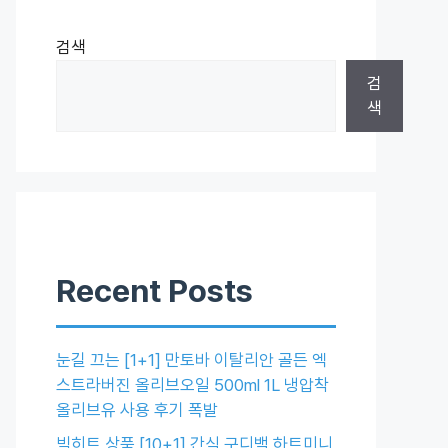
검색
검
색
Recent Posts
눈길 끄는 [1+1] 만토바 이탈리안 골든 엑
스트라버진 올리브오일 500ml 1L 냉압착
올리브유 사용 후기 폭발
빅히트 상품 [10+1] 간식 구디백 하트미니