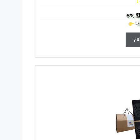
[
6%
할
내
구