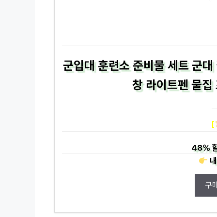
군입대 훈련소 준비물 세트 군대 
창 라이트펜 물집 
[
48%
내
구