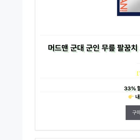
머드맨 군대 군인 무릎 팔꿈치
[
33%
내
구