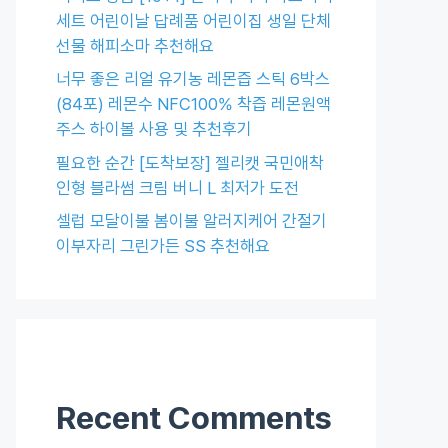
세트 어린이날 답례품 어린이집 생일 단체
선물 해피소마 추천해요
너무 좋은 리얼 유기농 레몬즙 스틱 6박스
(84포) 레몬수 NFC100% 착즙 레몬원액
주스 하이볼 사용 및 추천후기
필요한 순간 [도착보장] 젤리캣 국민애착
인형 블라썸 크림 버니 L 최저가 도전
셀럽 모달이불 봄이불 알러지케어 간절기
이부자리 그린가든 SS 추천해요
Recent Comments