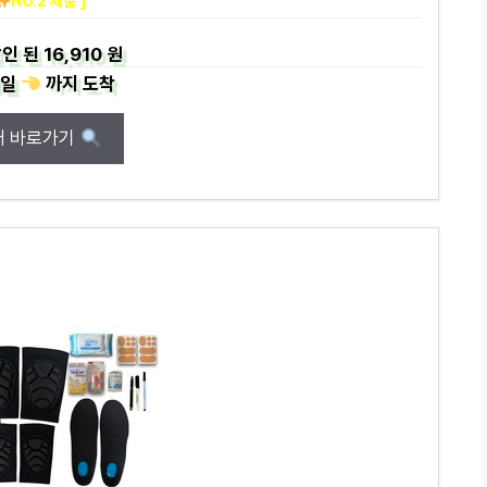
NO.2 제품 ]
인 된
16,910 원
일
까지
도착
매 바로가기