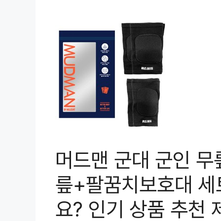
머드맨 군대 군인 무
릎+팔꿈치보호대 세트
요? 인기 상품 추천 