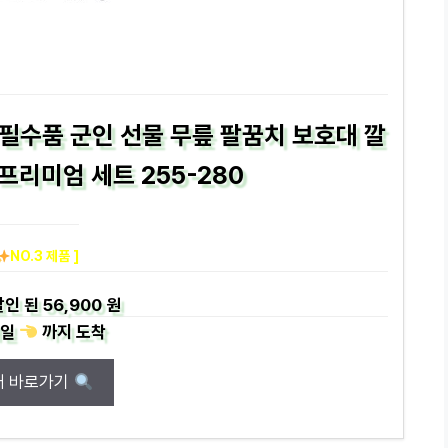
필수품 군인 선물 무릎 팔꿈치 보호대 깔
프리미엄 세트 255-280
NO.3 제품 ]
할인 된
56,900 원
일
까지
도착
매 바로가기