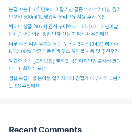
눈길 끄는 [1+1] 만토바 이탈리안 골든 엑스트라버진 올리
브오일 500ml 1L 냉압착 올리브유 사용 후기 폭발
빅히트 상품 [10+1] 간식 구디백 하트미니세트 어린이날
답례품 어린이집 생일 단체 선물 해피소마 추천해요
너무 좋은 리얼 유기농 레몬즙 스틱 6박스(84포) 레몬수
NFC100% 착즙 레몬원액 주스 하이볼 사용 및 추천후기
필요한 순간 [도착보장] 젤리캣 국민애착인형 블라썸 크림
버니 L 최저가 도전
셀럽 모달이불 봄이불 알러지케어 간절기 이부자리 그린가
든 SS 추천해요
Recent Comments