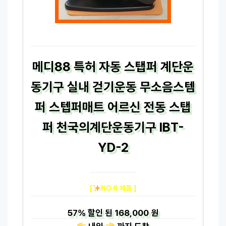
메디88 특허 자동 스탭퍼 계단운
동기구 실내 걷기운동 무소음스템
퍼 스텝퍼매트 어르신 전동 스탭
퍼 천국의계단운동기구 IBT-
YD-2
[
NO.6 제품 ]
57%
할인 된
168,000 원