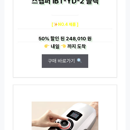
스텝퍼 IBT-YD-2 블랙
[
NO.4 제품 ]
50%
할인 된
248,010 원
내일
까지
도착
구매 바로가기