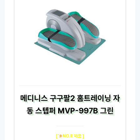
메디니스 구구팔2 홈트레이닝 자
동 스텝퍼 MVP-997B 그린
[
NO.8 제품 ]