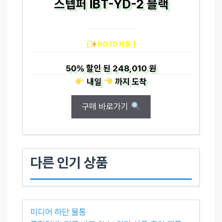
스텝퍼 IBT-YD-2 블랙
[
NO.10 제품 ]
50%
할인 된
248,010 원
내일
까지
도착
구매 바로가기
다른 인기 상품
미디어 하단 물통