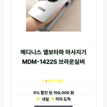
메디니스 엘보타파 마사지기
MDM-1422S 브라운실버
[
NO.5 제품 ]
5%
할인 된
159,000 원
내일
까지
도착