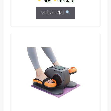
내일
까지
도착
구매 바로가기