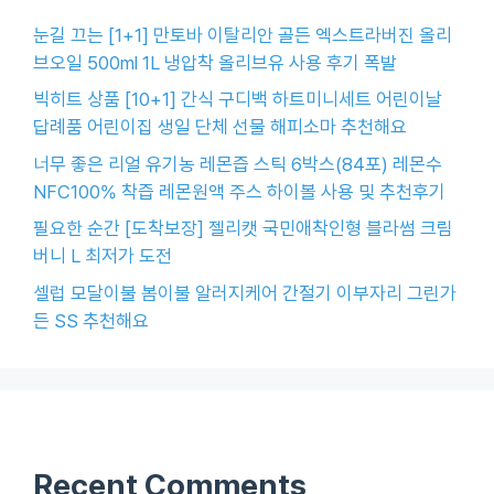
눈길 끄는 [1+1] 만토바 이탈리안 골든 엑스트라버진 올리
브오일 500ml 1L 냉압착 올리브유 사용 후기 폭발
빅히트 상품 [10+1] 간식 구디백 하트미니세트 어린이날
답례품 어린이집 생일 단체 선물 해피소마 추천해요
너무 좋은 리얼 유기농 레몬즙 스틱 6박스(84포) 레몬수
NFC100% 착즙 레몬원액 주스 하이볼 사용 및 추천후기
필요한 순간 [도착보장] 젤리캣 국민애착인형 블라썸 크림
버니 L 최저가 도전
셀럽 모달이불 봄이불 알러지케어 간절기 이부자리 그린가
든 SS 추천해요
Recent Comments