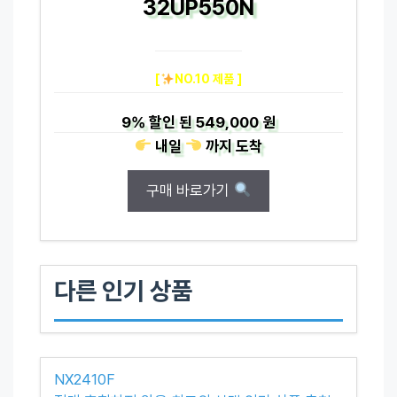
32UP550N
[
NO.10 제품 ]
9%
할인 된
549,000 원
내일
까지
도착
구매 바로가기
다른 인기 상품
NX2410F