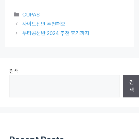
Categories
CUPAS
사이드선반 추천해요
무타공선반 2024 추천 후기까지
검색
검
색