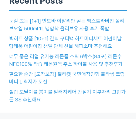
Recent Posts
눈길 끄는 [1+1] 만토바 이탈리안 골든 엑스트라버진 올리
브오일 500ml 1L 냉압착 올리브유 사용 후기 폭발
빅히트 상품 [10+1] 간식 구디백 하트미니세트 어린이날
답례품 어린이집 생일 단체 선물 해피소마 추천해요
너무 좋은 리얼 유기농 레몬즙 스틱 6박스(84포) 레몬수
NFC100% 착즙 레몬원액 주스 하이볼 사용 및 추천후기
필요한 순간 [도착보장] 젤리캣 국민애착인형 블라썸 크림
버니 L 최저가 도전
셀럽 모달이불 봄이불 알러지케어 간절기 이부자리 그린가
든 SS 추천해요