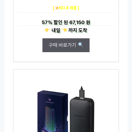
[
NO.8 제품 ]
57%
할인 된
67,150 원
내일
까지
도착
구매 바로가기