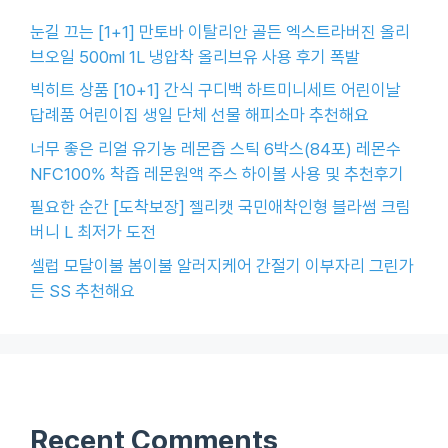
눈길 끄는 [1+1] 만토바 이탈리안 골든 엑스트라버진 올리
브오일 500ml 1L 냉압착 올리브유 사용 후기 폭발
빅히트 상품 [10+1] 간식 구디백 하트미니세트 어린이날
답례품 어린이집 생일 단체 선물 해피소마 추천해요
너무 좋은 리얼 유기농 레몬즙 스틱 6박스(84포) 레몬수
NFC100% 착즙 레몬원액 주스 하이볼 사용 및 추천후기
필요한 순간 [도착보장] 젤리캣 국민애착인형 블라썸 크림
버니 L 최저가 도전
셀럽 모달이불 봄이불 알러지케어 간절기 이부자리 그린가
든 SS 추천해요
Recent Comments