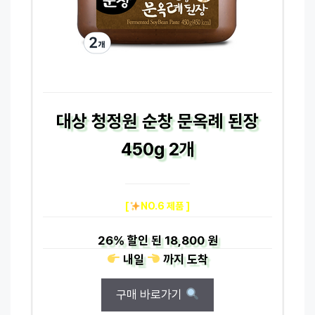
대상 청정원 순창 문옥례 된장
450g 2개
[
NO.6 제품 ]
26%
할인 된
18,800 원
내일
까지
도착
구매 바로가기