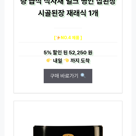
량 급식 식자재 벌크 명인 집된장
시골된장 재래식 1개
[
NO.4 제품 ]
5%
할인 된
52,250 원
내일
까지
도착
구매 바로가기