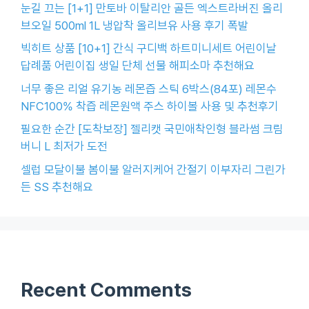
눈길 끄는 [1+1] 만토바 이탈리안 골든 엑스트라버진 올리
브오일 500ml 1L 냉압착 올리브유 사용 후기 폭발
빅히트 상품 [10+1] 간식 구디백 하트미니세트 어린이날
답례품 어린이집 생일 단체 선물 해피소마 추천해요
너무 좋은 리얼 유기농 레몬즙 스틱 6박스(84포) 레몬수
NFC100% 착즙 레몬원액 주스 하이볼 사용 및 추천후기
필요한 순간 [도착보장] 젤리캣 국민애착인형 블라썸 크림
버니 L 최저가 도전
셀럽 모달이불 봄이불 알러지케어 간절기 이부자리 그린가
든 SS 추천해요
Recent Comments