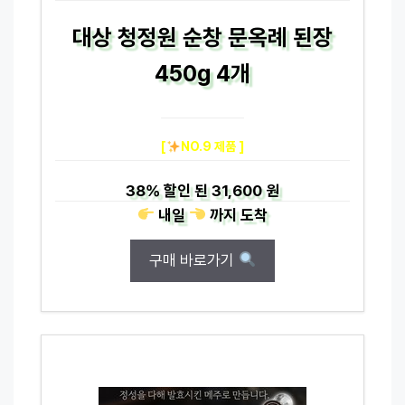
대상 청정원 순창 문옥례 된장
450g 4개
[
NO.9 제품 ]
38%
할인 된
31,600 원
내일
까지
도착
구매 바로가기