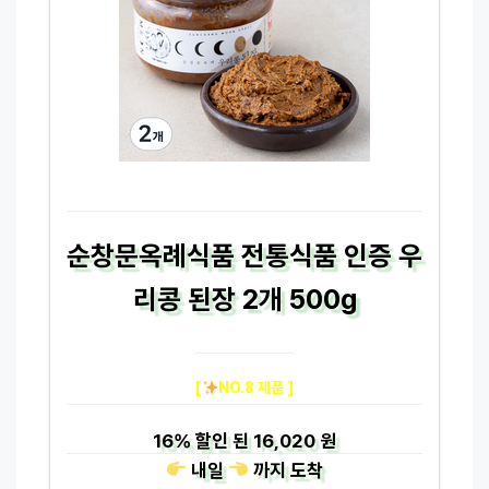
순창문옥례식품 전통식품 인증 우
리콩 된장 2개 500g
[
NO.8 제품 ]
16%
할인 된
16,020 원
내일
까지
도착