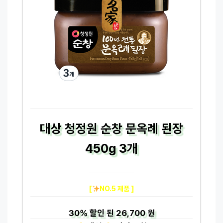
대상 청정원 순창 문옥례 된장
450g 3개
[
NO.5 제품 ]
30%
할인 된
26,700 원