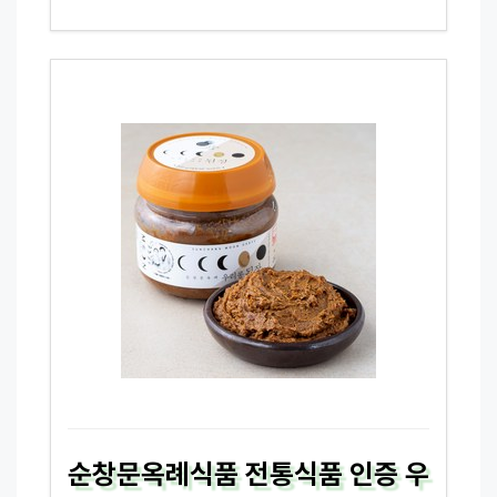
순창문옥례식품 전통식품 인증 우