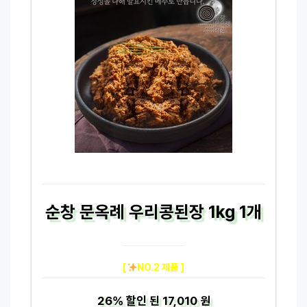
순창 문옥례 우리콩된장 1kg 1개
[
NO.2 제품 ]
26%
할인 된
17,010 원