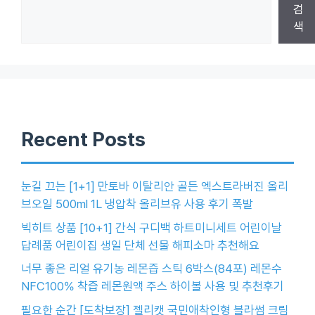
검
색
Recent Posts
눈길 끄는 [1+1] 만토바 이탈리안 골든 엑스트라버진 올리
브오일 500ml 1L 냉압착 올리브유 사용 후기 폭발
빅히트 상품 [10+1] 간식 구디백 하트미니세트 어린이날
답례품 어린이집 생일 단체 선물 해피소마 추천해요
너무 좋은 리얼 유기농 레몬즙 스틱 6박스(84포) 레몬수
NFC100% 착즙 레몬원액 주스 하이볼 사용 및 추천후기
필요한 순간 [도착보장] 젤리캣 국민애착인형 블라썸 크림