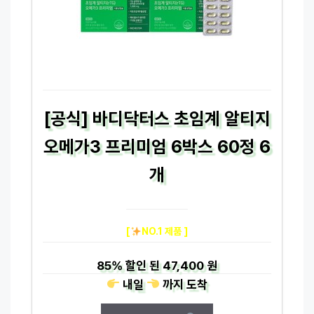
[공식] 바디닥터스 초임계 알티지
오메가3 프리미엄 6박스 60정 6
개
[
NO.1 제품 ]
85%
할인 된
47,400 원
내일
까지
도착