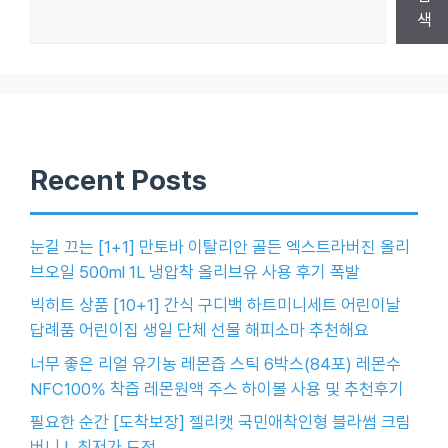
색
Recent Posts
눈길 끄는 [1+1] 만토바 이탈리안 골든 엑스트라버진 올리
브오일 500ml 1L 냉압착 올리브유 사용 후기 폭발
빅히트 상품 [10+1] 간식 구디백 하트미니세트 어린이날
답례품 어린이집 생일 단체 선물 해피소마 추천해요
너무 좋은 리얼 유기농 레몬즙 스틱 6박스(84포) 레몬수
NFC100% 착즙 레몬원액 주스 하이볼 사용 및 추천후기
필요한 순간 [도착보장] 젤리캣 국민애착인형 블라썸 크림
버니 L 최저가 도전