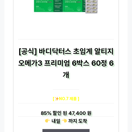
[공식] 바디닥터스 초임계 알티지
오메가3 프리미엄 6박스 60정 6
개
[
NO.7 제품 ]
85%
할인 된
47,400 원
내일
까지
도착