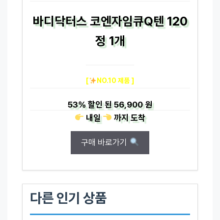
바디닥터스 코엔자임큐Q텐 120
정 1개
[
NO.10 제품 ]
53%
할인 된
56,900 원
내일
까지
도착
구매 바로가기
다른 인기 상품