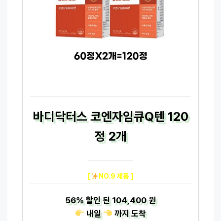
바디닥터스 코엔자임큐Q텐 120
정 2개
[
NO.9 제품 ]
56%
할인 된
104,400 원
내일
까지
도착