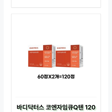
바디닥터스 코엔자임큐Q텐 120