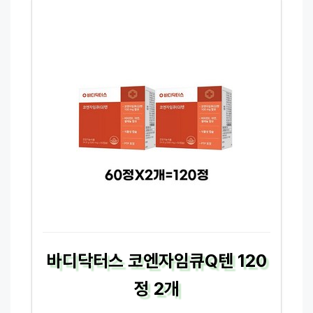
바디닥터스 코엔자임큐Q텐 120
정 2개