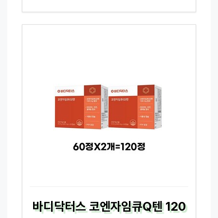
바디닥터스 코엔자임큐Q텐 120