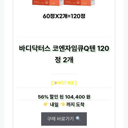
바디닥터스 코엔자임큐Q텐 120
정 2개
[
NO.1 제품 ]
56%
할인 된
104,400 원
내일
까지
도착
구매 바로가기