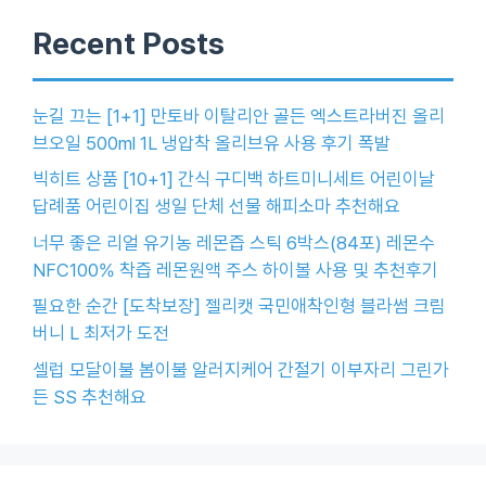
Recent Posts
눈길 끄는 [1+1] 만토바 이탈리안 골든 엑스트라버진 올리
브오일 500ml 1L 냉압착 올리브유 사용 후기 폭발
빅히트 상품 [10+1] 간식 구디백 하트미니세트 어린이날
답례품 어린이집 생일 단체 선물 해피소마 추천해요
너무 좋은 리얼 유기농 레몬즙 스틱 6박스(84포) 레몬수
NFC100% 착즙 레몬원액 주스 하이볼 사용 및 추천후기
필요한 순간 [도착보장] 젤리캣 국민애착인형 블라썸 크림
버니 L 최저가 도전
셀럽 모달이불 봄이불 알러지케어 간절기 이부자리 그린가
든 SS 추천해요