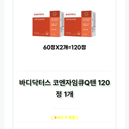
바디닥터스 코엔자임큐Q텐 120
정 1개
[
NO.6 제품 ]