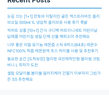
눈길 끄는 [1+1] 만토바 이탈리안 골든 엑스트라버진 올리
브오일 500ml 1L 냉압착 올리브유 사용 후기 폭발
빅히트 상품 [10+1] 간식 구디백 하트미니세트 어린이날
답례품 어린이집 생일 단체 선물 해피소마 추천해요
너무 좋은 리얼 유기농 레몬즙 스틱 6박스(84포) 레몬수
NFC100% 착즙 레몬원액 주스 하이볼 사용 및 추천후기
필요한 순간 [도착보장] 젤리캣 국민애착인형 블라썸 크림
버니 L 최저가 도전
셀럽 모달이불 봄이불 알러지케어 간절기 이부자리 그린가
든 SS 추천해요