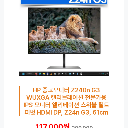
HP 중고모니터 Z240n G3
WUXGA 캘리브레이션 전문가용
IPS 모니터 엘리베이션 스위블 틸트
피벗 HDMI DP, Z24n G3, 61cm
117,000원
200,000