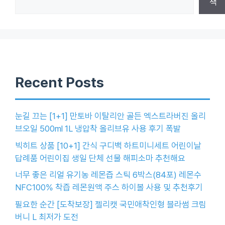
색
Recent Posts
눈길 끄는 [1+1] 만토바 이탈리안 골든 엑스트라버진 올리
브오일 500ml 1L 냉압착 올리브유 사용 후기 폭발
빅히트 상품 [10+1] 간식 구디백 하트미니세트 어린이날
답례품 어린이집 생일 단체 선물 해피소마 추천해요
너무 좋은 리얼 유기농 레몬즙 스틱 6박스(84포) 레몬수
NFC100% 착즙 레몬원액 주스 하이볼 사용 및 추천후기
필요한 순간 [도착보장] 젤리캣 국민애착인형 블라썸 크림
버니 L 최저가 도전