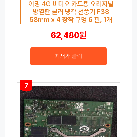
이밍 4G 비디오 카드용 오리지널
방열판 쿨러 냉각 선풍기 F38
58mm x 4 장착 구멍 6 핀, 1개
62,480원
최저가 클릭
7