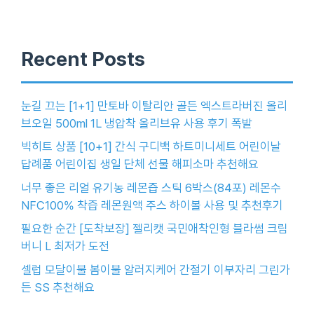
Recent Posts
눈길 끄는 [1+1] 만토바 이탈리안 골든 엑스트라버진 올리
브오일 500ml 1L 냉압착 올리브유 사용 후기 폭발
빅히트 상품 [10+1] 간식 구디백 하트미니세트 어린이날
답례품 어린이집 생일 단체 선물 해피소마 추천해요
너무 좋은 리얼 유기농 레몬즙 스틱 6박스(84포) 레몬수
NFC100% 착즙 레몬원액 주스 하이볼 사용 및 추천후기
필요한 순간 [도착보장] 젤리캣 국민애착인형 블라썸 크림
버니 L 최저가 도전
셀럽 모달이불 봄이불 알러지케어 간절기 이부자리 그린가
든 SS 추천해요