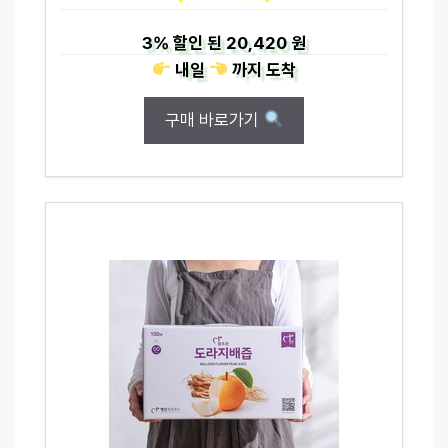
3%
할인 된
20,420 원
내일
까지
도착
구매 바로가기