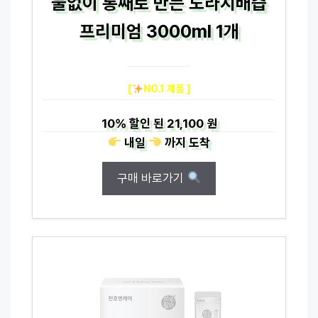
물없이 통째로 만든 도라지배즙
프리미엄 3000ml 1개
[
NO.1 제품 ]
10%
할인 된
21,100 원
내일
까지
도착
구매 바로가기