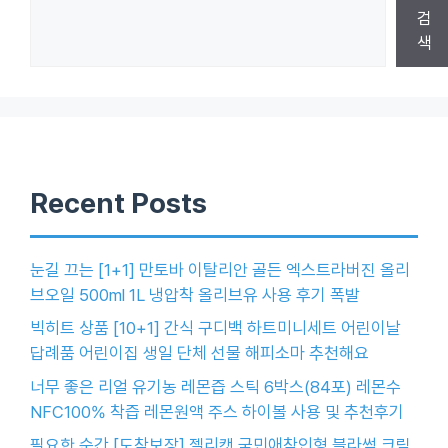
검
색
Recent Posts
눈길 끄는 [1+1] 만토바 이탈리안 골든 엑스트라버진 올리
브오일 500ml 1L 냉압착 올리브유 사용 후기 폭발
빅히트 상품 [10+1] 간식 구디백 하트미니세트 어린이날
답례품 어린이집 생일 단체 선물 해피소마 추천해요
너무 좋은 리얼 유기농 레몬즙 스틱 6박스(84포) 레몬수
NFC100% 착즙 레몬원액 주스 하이볼 사용 및 추천후기
필요한 순간 [도착보장] 젤리캣 국민애착인형 블라썸 크림