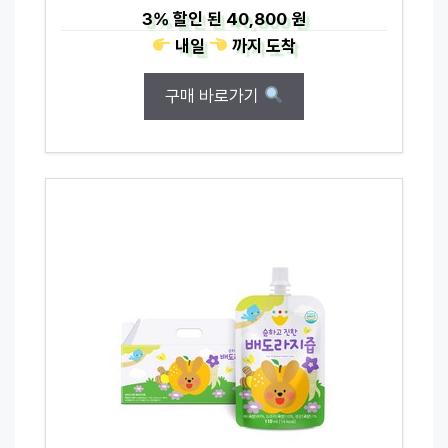
3%
할인 된
40,800 원
내일
까지
도착
구매 바로가기