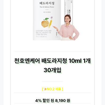
천호엔케어 배도라지청 10ml 1개
30개입
[
NO.2 제품 ]
4%
할인 된
8,190 원