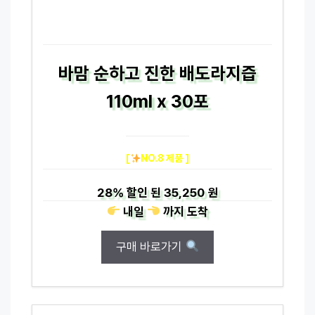
바맘 순하고 진한 배도라지즙
110ml x 30포
[
NO.8 제품 ]
28%
할인 된
35,250 원
내일
까지
도착
구매 바로가기