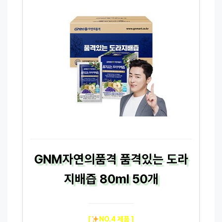
GNM자연의품격 품격있는 도라
지배즙 80ml 50개
[
NO.4 제품 ]