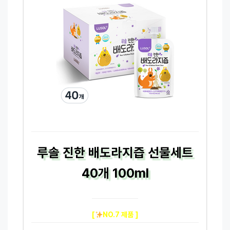
루솔 진한 배도라지즙 선물세트
40개 100ml
[
NO.7 제품 ]