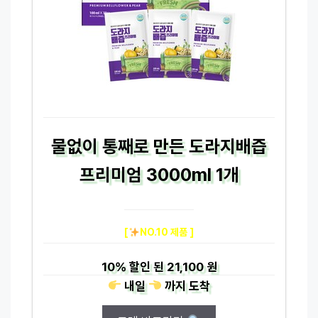
물없이 통째로 만든 도라지배즙
프리미엄 3000ml 1개
[
NO.10 제품 ]
10%
할인 된
21,100 원
내일
까지
도착