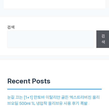
검색
검
색
Recent Posts
눈길 끄는 [1+1] 만토바 이탈리안 골든 엑스트라버진 올리
브오일 500ml 1L 냉압착 올리브유 사용 후기 폭발