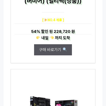
(버미어) (멀티팩(정품))
[
NO.4 제품 ]
54%
할인 된
228,720 원
내일
까지
도착
구매 바로가기