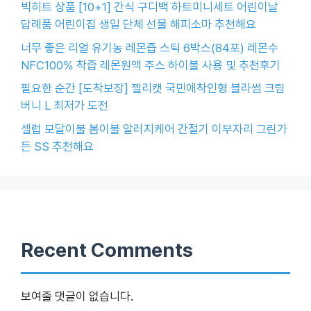
빅히트 상품 [10+1] 간식 구디백 하트미니세트 어린이날
답례품 어린이집 생일 단체 선물 해피소마 추천해요
너무 좋은 리얼 유기농 레몬즙 스틱 6박스(84포) 레몬수
NFC100% 착즙 레몬원액 주스 하이볼 사용 및 추천후기
필요한 순간 [도착보장] 젤리캣 국민애착인형 블라썸 크림
버니 L 최저가 도전
셀럽 모달이불 봄이불 알러지케어 간절기 이부자리 그린가
든 SS 추천해요
Recent Comments
보여줄 댓글이 없습니다.