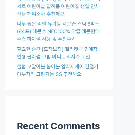
세트 어린이날 답례품 어린이집 생일 단체
선물 해피소마 추천해요
너무 좋은 리얼 유기농 레몬즙 스틱 6박스
(84포) 레몬수 NFC100% 착즙 레몬원액
주스 하이볼 사용 및 추천후기
필요한 순간 [도착보장] 젤리캣 국민애착
인형 블라썸 크림 버니 L 최저가 도전
셀럽 모달이불 봄이불 알러지케어 간절기
이부자리 그린가든 SS 추천해요
Recent Comments