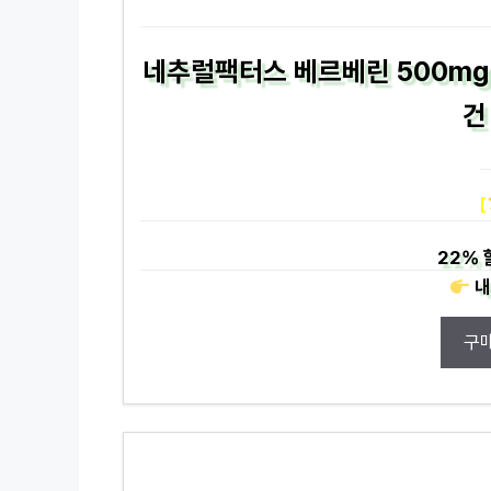
네추럴팩터스 베르베린 500mg
건
[
22%
내
구