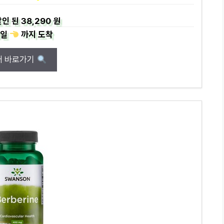
인 된
38,290 원
일
까지
도착
매 바로가기