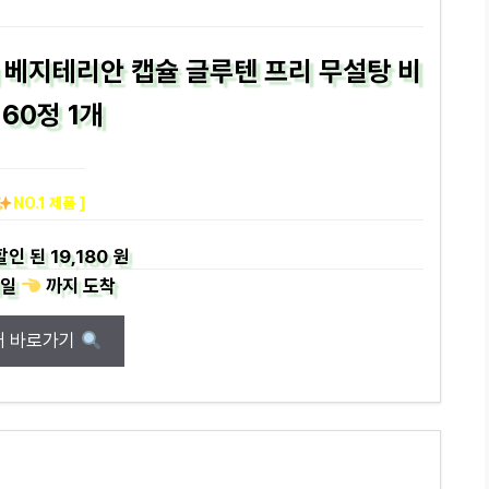
 베지테리안 캡슐 글루텐 프리 무설탕 비
 60정 1개
NO.1 제품 ]
할인 된
19,180 원
일
까지
도착
매 바로가기