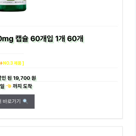
mg 캡슐 60개입 1개 60개
NO.3 제품 ]
인 된
19,700 원
일
까지
도착
매 바로가기