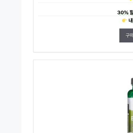
30%
할
내
구