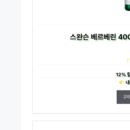
스완슨 베르베린 400
[
12%
할
내
구