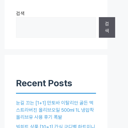
검색
검
색
Recent Posts
눈길 끄는 [1+1] 만토바 이탈리안 골든 엑
스트라버진 올리브오일 500ml 1L 냉압착
올리브유 사용 후기 폭발
빅히트 상품 [10+1] 간식 구디백 하트미니