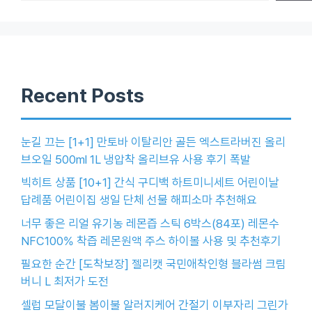
Recent Posts
눈길 끄는 [1+1] 만토바 이탈리안 골든 엑스트라버진 올리
브오일 500ml 1L 냉압착 올리브유 사용 후기 폭발
빅히트 상품 [10+1] 간식 구디백 하트미니세트 어린이날
답례품 어린이집 생일 단체 선물 해피소마 추천해요
너무 좋은 리얼 유기농 레몬즙 스틱 6박스(84포) 레몬수
NFC100% 착즙 레몬원액 주스 하이볼 사용 및 추천후기
필요한 순간 [도착보장] 젤리캣 국민애착인형 블라썸 크림
버니 L 최저가 도전
셀럽 모달이불 봄이불 알러지케어 간절기 이부자리 그린가