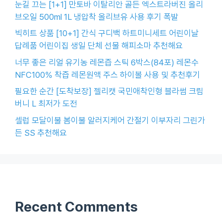
눈길 끄는 [1+1] 만토바 이탈리안 골든 엑스트라버진 올리
브오일 500ml 1L 냉압착 올리브유 사용 후기 폭발
빅히트 상품 [10+1] 간식 구디백 하트미니세트 어린이날
답례품 어린이집 생일 단체 선물 해피소마 추천해요
너무 좋은 리얼 유기농 레몬즙 스틱 6박스(84포) 레몬수
NFC100% 착즙 레몬원액 주스 하이볼 사용 및 추천후기
필요한 순간 [도착보장] 젤리캣 국민애착인형 블라썸 크림
버니 L 최저가 도전
셀럽 모달이불 봄이불 알러지케어 간절기 이부자리 그린가
든 SS 추천해요
Recent Comments