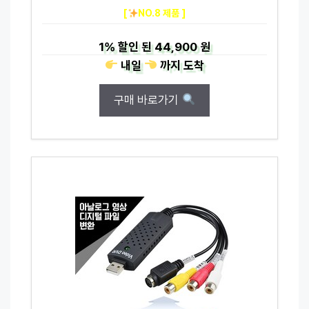
[
NO.8 제품 ]
1%
할인 된
44,900 원
내일
까지
도착
구매 바로가기