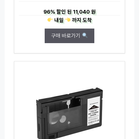
96%
할인 된
11,040 원
내일
까지
도착
구매 바로가기