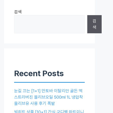
검색
검
색
Recent Posts
눈길 끄는 [1+1] 만토바 이탈리안 골든 엑
스트라버진 올리브오일 500ml 1L 냉압착
올리브유 사용 후기 폭발
빅히트 상품 [10+1] 간식 구디백 하트미니