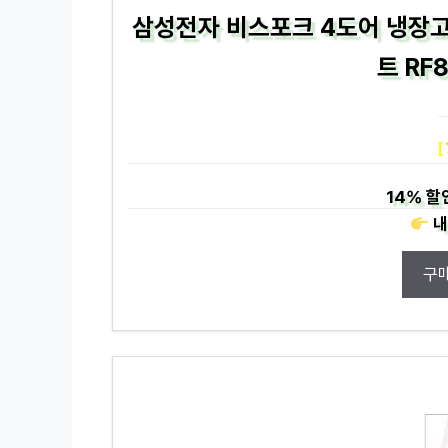
삼성전자 비스포크 4도어 냉장고 
트 RF
[
14%
할
내
구