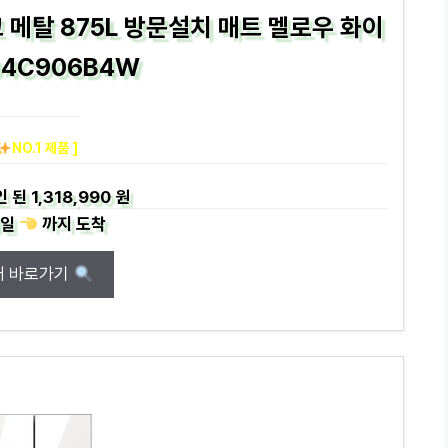
메탈 875L 방문설치 매트 멜로우 화이
84C906B4W
NO.1 제품 ]
인 된
1,318,990 원
일
까지
도착
매 바로가기