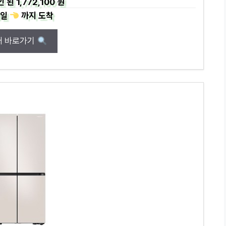
인 된
1,772,100 원
일
까지
도착
매 바로가기