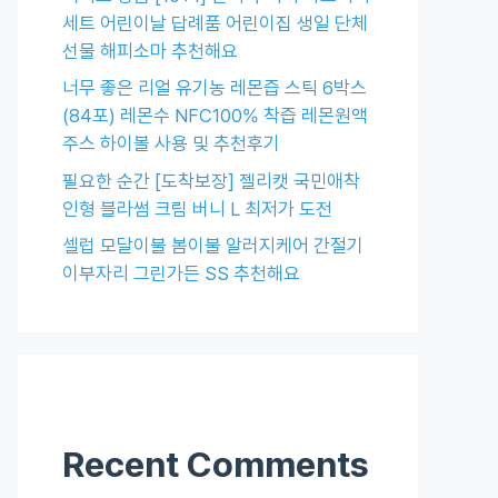
세트 어린이날 답례품 어린이집 생일 단체
선물 해피소마 추천해요
너무 좋은 리얼 유기농 레몬즙 스틱 6박스
(84포) 레몬수 NFC100% 착즙 레몬원액
주스 하이볼 사용 및 추천후기
필요한 순간 [도착보장] 젤리캣 국민애착
인형 블라썸 크림 버니 L 최저가 도전
셀럽 모달이불 봄이불 알러지케어 간절기
이부자리 그린가든 SS 추천해요
Recent Comments