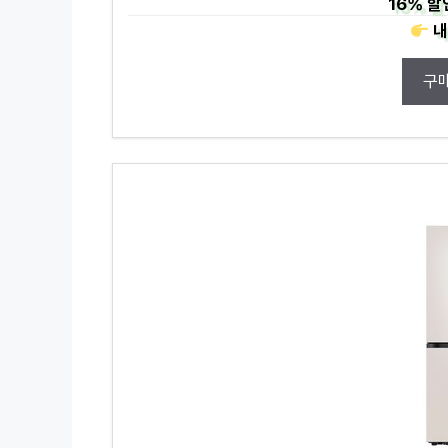
16%
할
내
구